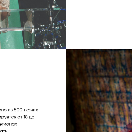
Присоединяйтесь к нам
для себя увлекательный мир ковроткачества вместе с Azer
сь на связи, чтобы быть в курсе последних обновлений и н
ающих проектах, сочетающих наследие и творчество.
но из 500 ткачих
руется от 18 до
регионах
ать