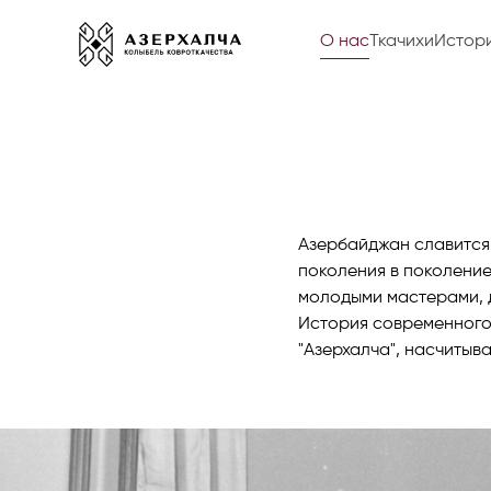
О нас
Ткачихи
Истор
Азербайджан славится
поколения в поколение
молодыми мастерами, 
История современного
"Азерхалча", насчитыв