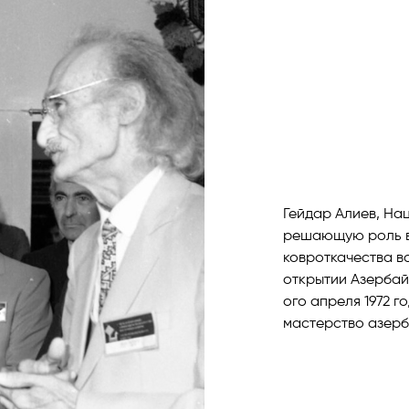
Гейдар Алиев, На
решающую роль в
ковроткачества во
открытии Азербай
ого апреля 1972 г
мастерство азерб