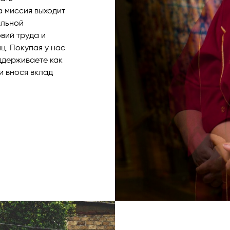
а миссия выходит
альной
вий труда и
. Покупая у нас
ддерживаете как
и внося вклад