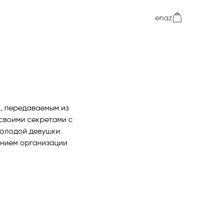
en
az
, передаваемым из
 своими секретами с
молодой девушки.
анием организации