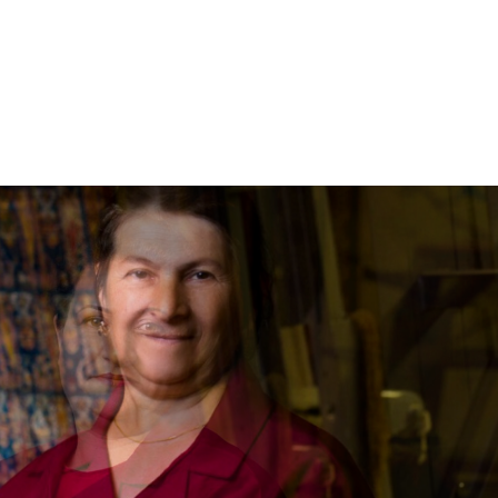
khalcha —
овостей о