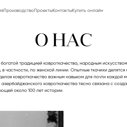
ия
Производство
Проекты
Контакты
Купить онлайн
О НАС
 богатой традицией ковроткачества, народным искусством
, в частности, по женской линии. Опытные ткачихи делятся
делая ковроткачество важным навыком для почти каждой 
 азербайджанского ковроткачества тесно связана с созд
ающей около 100 лет истории.