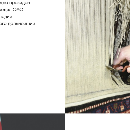
огда президент
чредил ОАО
следии
 его дальнейший