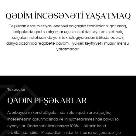
Qazax-Gəncə
QƏDİM İNCƏSƏNƏTİ YAŞATMAQ
Təbriz
Təşkilatın əsas missiyası ənənəvi xalçaçılıq texnikalarını qorumaq,
bölgələrdə qadın xalçaçılar üçün sosial dəstəyi təmin etmək,
Eksperimental kolleksiya
xalçaların istehsalında yeni texnologiyalardan istifadə edərək,
dünya bazarında rəqabətə davamlı, yüksək keyfiyyətli müasir məhsul
yaratmaqdır.
Dizayner Xalçaları
Toxucular
QADIN PEŞƏKARLAR
Azərbaycanın kənd bölgələrindən olan qadınlar xalçaçılıq
incəsənətinin qorunmasında və inkişaf etdirilməsində böyük rol
oynayırlar. Qadın sənətkarlarımızın 100%- i ölkənin kənd
ərazilərindəndirlər. Məqsədlərimizdən biri, bu rahat şəraitdə işlə