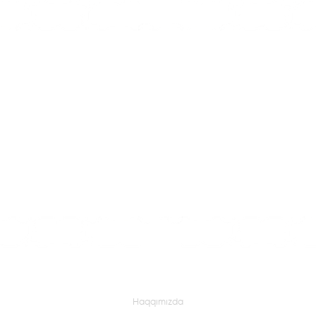
XALÇAÇILIQ
DİYARI
Qarabağ
Haqqımızda
Quba-Şirvan