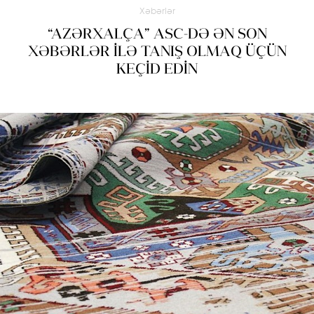
Xəbərlər
“AZƏRXALÇA” ASC-DƏ ƏN SON
XƏBƏRLƏR İLƏ TANIŞ OLMAQ ÜÇÜN
KEÇİD EDİN