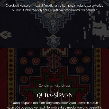
Qarabağ xalçaları müxtəlif motivlər və kompozisiyalarla xarakterizə
olunur. Bunlar medalyonlu, süjetli və ornamental xalçalardır.
Zəngin İrs Kolleksiyası
QUBA-ŞİRVAN
Quba qrupuna aid olan xalçaların əksəriyyəti xalçanın bütün
uzunluğu boyunca yerləşdirilən mürəkkəb medalyonlarla bəzədilir.