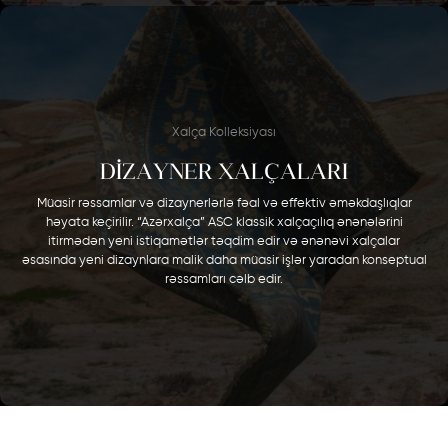
Xalça Kolleksiyası
DİZAYNER XALÇALARI
Müasir rəssamlar və dizaynerlərlə fəal və effektiv əməkdaşlıqlar
həyata keçirilir. “Azərxalça” ASC klassik xalçaçılıq ənənələrini
itirmədən yeni istiqamətlər təqdim edir və ənənəvi xalçalar
əsasında yeni dizaynlara malik daha müasir işlər yaradan konseptual
rəssamları cəlb edir.