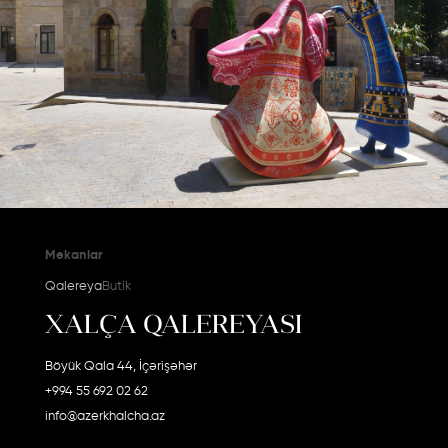
Məkanlar
Qalereya
Butik
XALÇA QALEREYASI
Böyük Qala 44, İçərişəhər
+994 55 692 02 62
info@azerkhalcha.az