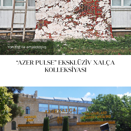
Yan Kat ilə əməkdaşlıq
“AZER PULSE” EKSKLÜZİV XALÇA
KOLLEKSİYASI