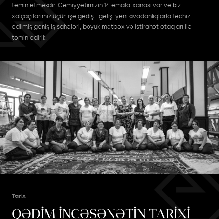
təmin etməkdir. Cəmiyyətimizin 14 emalatxanası var və biz
xalçaçılarımız üçün işə gediş- gəliş, yeni avadanlıqlarla təchiz
edilmiş geniş iş sahələri, böyük mətbəx və istirahət otaqları ilə
təmin edirik.
Tarix
QƏDİM İNCƏSƏNƏTİN TARİXİ