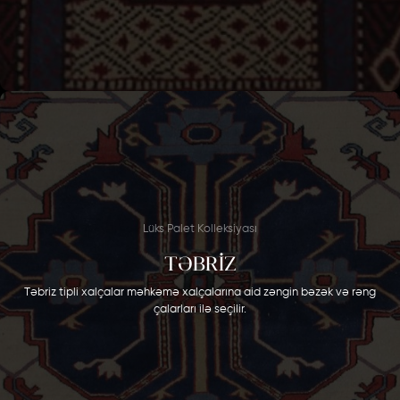
Lüks Palet Kolleksiyası
TƏBRİZ
Təbriz tipli xalçalar məhkəmə xalçalarına aid zəngin bəzək və rəng
çalarları ilə seçilir.