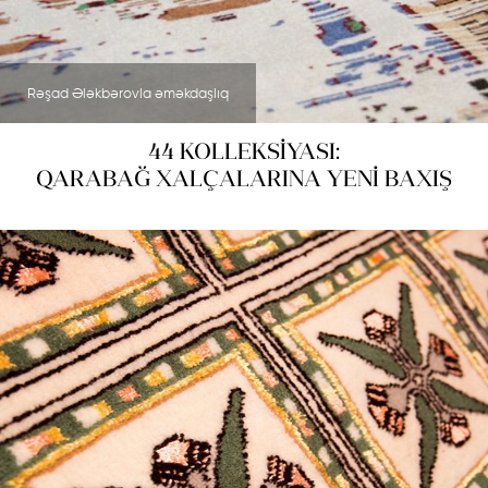
Rəşad Ələkbərovla əməkdaşlıq
44 KOLLEKSİYASI:
QARABAĞ XALÇALARINA YENİ BAXIŞ