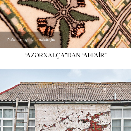
Rufat İsmayıl ilə əməkdaşlıq
“AZƏRXALÇA”DAN “AFFAİR”