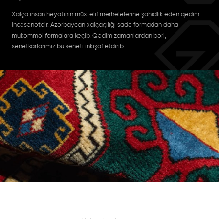
Xalça insan həyatının müxtəlif mərhələlərinə şahidlik edən qədim
incəsənətdir. Azərbaycan xalçaçılığı sadə formadan daha
mükəmməl formalara keçib. Qədim zamanlardan bəri,
sənətkarlarımız bu sənəti inkişaf etdirib.