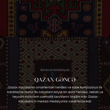
Bünövrə Kolleksiyası
QAZAX-GƏNCƏ
Qazax xalçalarının ornamentləri həndəsi və sadə kompozisiya ilə
xarakterizə olunur. Bu xalçaların böyük bir qismi həndəsi, nəbati və
heyvani motivlərin sxematik təsvirlərini təqdim edir. Qazax
xalçalarını iri mərkəzi medalyonlar xarakterizə edir.