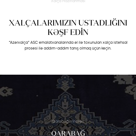
Xalça Hazırlanması
XALÇALARIMIZIN USTADLIĞINI
KƏŞF EDİN
“Azərxalça” ASC emalatxanalarında əl ilə toxunulan xalça istehsal
prosesi ilə addım-addım tanış olmaq üçün keçin.
Qarabağın İnciləri
QARABAĞ