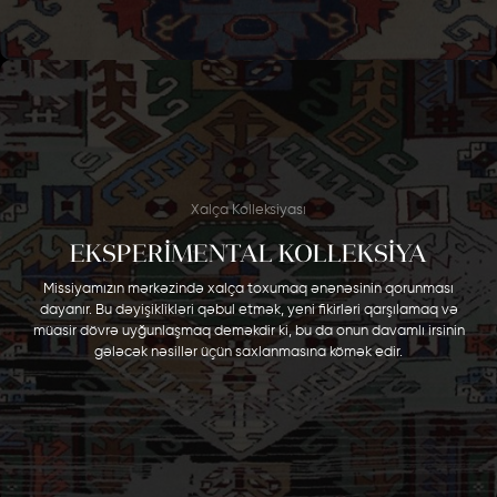
Xalça Kolleksiyası
EKSPERİMENTAL KOLLEKSİYA
Missiyamızın mərkəzində xalça toxumaq ənənəsinin qorunması
dayanır. Bu dəyişiklikləri qəbul etmək, yeni fikirləri qarşılamaq və
müasir dövrə uyğunlaşmaq deməkdir ki, bu da onun davamlı irsinin
gələcək nəsillər üçün saxlanmasına kömək edir.