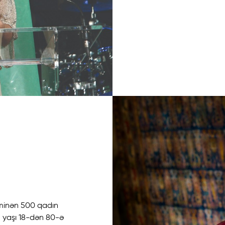
İcmamıza Qoşulun!
ilə xalça toxumağın maraqlı dünyasını kəşf edin – ən son yenilik
ici layihələr haqqında məlumatlar üçün bizimlə əlaqə saxlayın,
 birləşdirin.
xminən 500 qadın
n yaşı 18-dən 80-ə