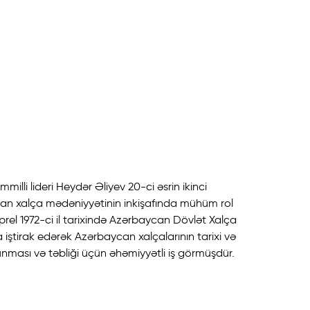
lli lideri Heydər Əliyev 20-ci əsrin ikinci
an xalça mədəniyyətinin inkişafında mühüm rol
prel 1972-ci il tarixində Azərbaycan Dövlət Xalça
a iştirak edərək Azərbaycan xalçalarının tarixi və
unması və təbliği üçün əhəmiyyətli iş görmüşdür.