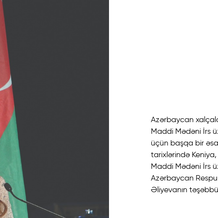
Azərbaycan xalçal
Maddi Mədəni İrs üz
üçün başqa bir əsa
tarixlərində Keniy
Maddi Mədəni İrs ü
Azərbaycan Respubl
Əliyevanın təşəbbüs