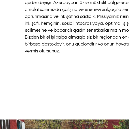
qədər dəyişir. Azərbaycan üzrə müxtəlif bölgələrdə
emalatxanımızda çalışırıq və ənənəvi xalçaçılıq sən
qorunmasına və inkişafına sadiqik. Missiyamız nəink
inkişafı, həmçinin, sosial inteqrasiyaya, optimal iş ş
edilməsinə və bacarıqlı qadın sənətkarlarımızın mot
Bizdən bir əl işi xalça almaqla siz bir regiondan ən 
birbaşa dəstəkləyir, onu gücləndirir və onun həyat
vermiş olursunuz.