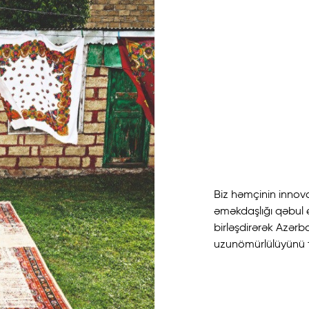
Biz həmçinin innova
əməkdaşlığı qəbul ed
birləşdirərək Azərb
uzunömürlülüyünü t