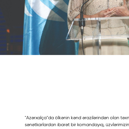
Azerxalça 
həyəcanver
yaradıcılığı
"Azərxalça"da ölkənin kənd ərazilərindən olan tə
sənətkarlardan ibarət bir komandayıq, üzvlərimizi