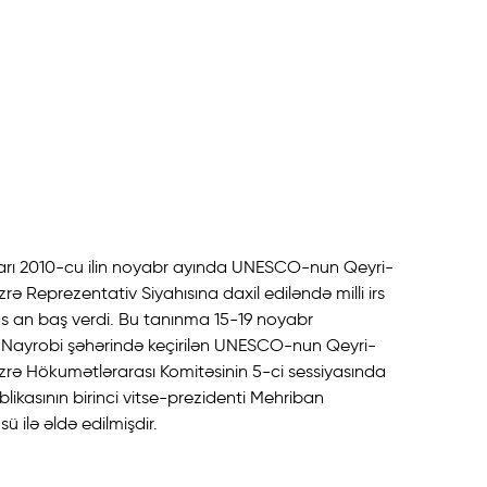
arı 2010-cu ilin noyabr ayında UNESCO-nun Qeyri-
rə Reprezentativ Siyahısına daxil ediləndə milli irs
s an baş verdi. Bu tanınma 15-19 noyabr
a, Nayrobi şəhərində keçirilən UNESCO-nun Qeyri-
zrə Hökumətlərarası Komitəsinin 5-ci sessiyasında
ikasının birinci vitse-prezidenti Mehriban
ü ilə əldə edilmişdir.