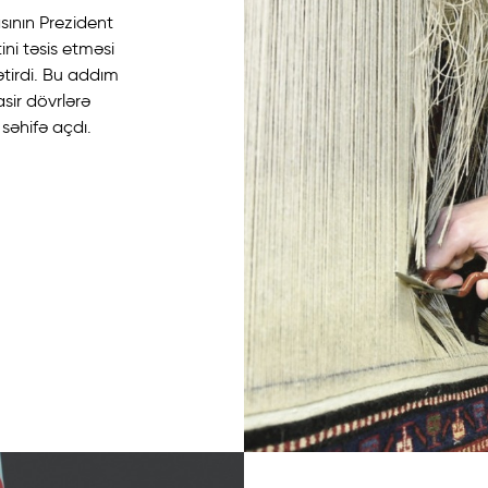
sının Prezident
ni təsis etməsi
ətirdi. Bu addım
sir dövrlərə
səhifə açdı.