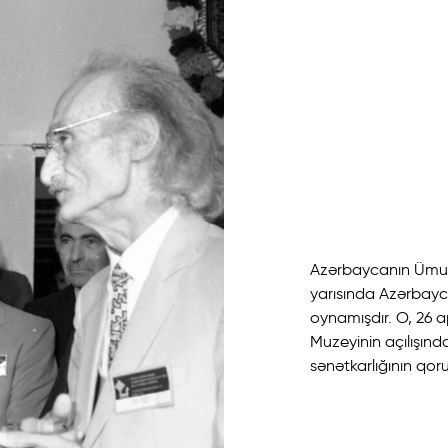
Azərbaycanın Ümummi
yarısında Azərbayc
oynamışdır. O, 26 a
Muzeyinin açılışınd
sənətkarlığının qor