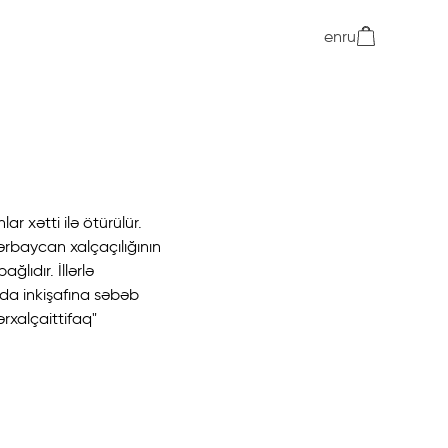
en
ru
ar xətti ilə ötürülür.
zərbaycan xalçaçılığının
ğlıdır. İllərlə
da inkişafına səbəb
ərxalçaittifaq"