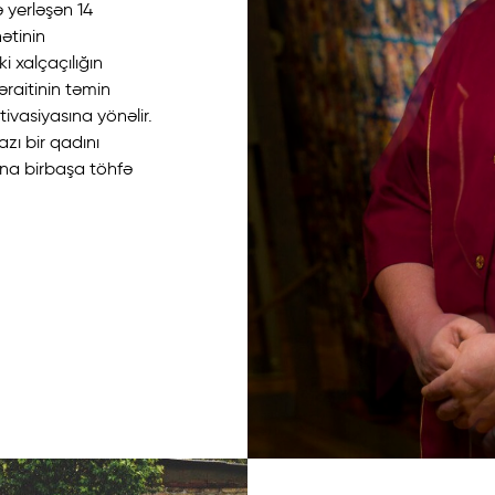
 yerləşən 14
ətinin
i xalçaçılığın
əraitinin təmin
ivasiyasına yönəlir.
azı bir qadını
ına birbaşa töhfə