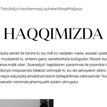
r
Tarix
Xalça Hazırlanması
Layihələr
Əlaqə
Mağaza
HAQQIMIZDA
ıq sənəti ilə tanınır ki, bu milli irs nəsildən-nəslə, əsasən qadınl
müddətdir ki, sirrlərini gənc sənətkarlarla bölüşürlər. Müasir A
tarixə malik olan "Azərxalça" təşkilatının yaranması ilə yaxından ba
dünya miqyasında tələbat artmışdır ki, bu da sənayenin daha 
r neçə xalçaçılıq emalatxanasının birləşdirilməsi nəticəsində "Az
sənətin tarixində əhəmiyyətli addım olmuşdur.