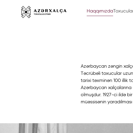
Haqqımızda
Toxucula
Azərbaycan zəngin xalçaçıl
Təcrübəli toxucular uzun 
tarixi təxminən 100 illik 
Azərbaycan xalçalarına 
olmuşdur. 1927-ci ildə bi
müəssisənin yaradılması 