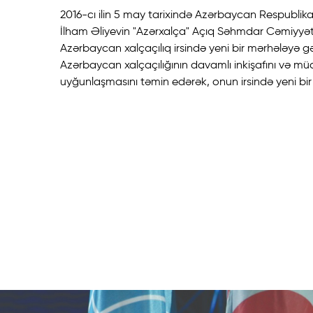
2016-cı ilin 5 may tarixində Azərbaycan Respublika
İlham Əliyevin "Azərxalça" Açıq Səhmdar Cəmiyyəti
Azərbaycan xalçaçılıq irsində yeni bir mərhələyə g
Azərbaycan xalçaçılığının davamlı inkişafını və müa
uyğunlaşmasını təmin edərək, onun irsində yeni bir 