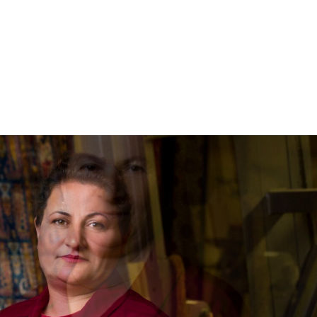
lər və
 irs və