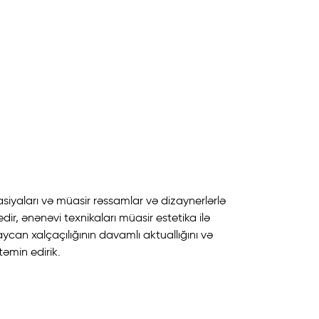
siyaları və müasir rəssamlar və dizaynerlərlə
ir, ənənəvi texnikaları müasir estetika ilə
aycan xalçaçılığının davamlı aktuallığını və
əmin edirik.