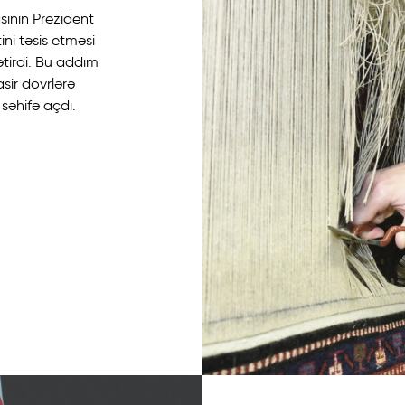
sının Prezident
ni təsis etməsi
ətirdi. Bu addım
sir dövrlərə
səhifə açdı.