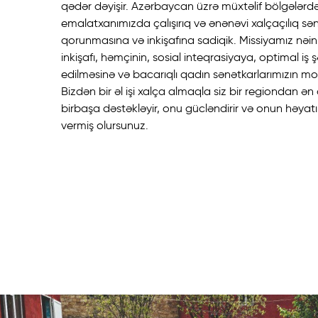
qədər dəyişir. Azərbaycan üzrə müxtəlif bölgələrdə
emalatxanımızda çalışırıq və ənənəvi xalçaçılıq sən
qorunmasına və inkişafına sadiqik. Missiyamız nəink
inkişafı, həmçinin, sosial inteqrasiyaya, optimal iş ş
edilməsinə və bacarıqlı qadın sənətkarlarımızın mot
Bizdən bir əl işi xalça almaqla siz bir regiondan ən 
birbaşa dəstəkləyir, onu gücləndirir və onun həyat
vermiş olursunuz.