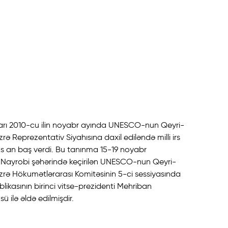
arı 2010-cu ilin noyabr ayında UNESCO-nun Qeyri-
rə Reprezentativ Siyahısına daxil ediləndə milli irs
s an baş verdi. Bu tanınma 15-19 noyabr
a, Nayrobi şəhərində keçirilən UNESCO-nun Qeyri-
zrə Hökumətlərarası Komitəsinin 5-ci sessiyasında
ikasının birinci vitse-prezidenti Mehriban
ü ilə əldə edilmişdir.