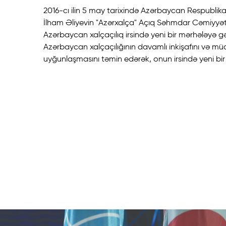
2016-cı ilin 5 may tarixində Azərbaycan Respublika
İlham Əliyevin "Azərxalça" Açıq Səhmdar Cəmiyyəti
Azərbaycan xalçaçılıq irsində yeni bir mərhələyə g
Azərbaycan xalçaçılığının davamlı inkişafını və müa
uyğunlaşmasını təmin edərək, onun irsində yeni bir 