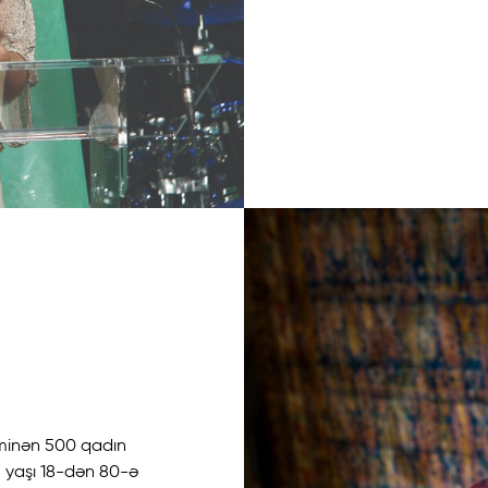
İcmamıza Qoşulun!
ilə xalça toxumağın maraqlı dünyasını kəşf edin – ən son yenilik
ici layihələr haqqında məlumatlar üçün bizimlə əlaqə saxlayın,
 birləşdirin.
xminən 500 qadın
n yaşı 18-dən 80-ə