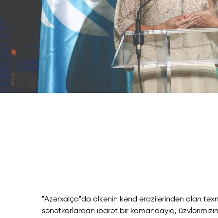
Azerxalça 
həyəcanver
yaradıcılığı
"Azərxalça"da ölkənin kənd ərazilərindən olan tə
sənətkarlardan ibarət bir komandayıq, üzvlərimizi