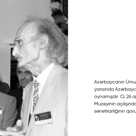
Azərbaycanın Ümummi
yarısında Azərbayc
oynamışdır. O, 26 a
Muzeyinin açılışınd
sənətkarlığının qor