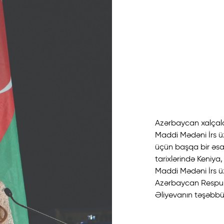
Azərbaycan xalçal
Maddi Mədəni İrs üz
üçün başqa bir əsa
tarixlərində Keniy
Maddi Mədəni İrs ü
Azərbaycan Respubl
Əliyevanın təşəbbüs