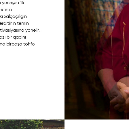
 yerləşən 14
ətinin
i xalçaçılığın
əraitinin təmin
ivasiyasına yönəlir.
azı bir qadını
ına birbaşa töhfə