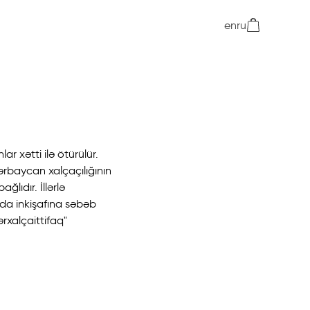
en
ru
ar xətti ilə ötürülür.
zərbaycan xalçaçılığının
ğlıdır. İllərlə
da inkişafına səbəb
ərxalçaittifaq"