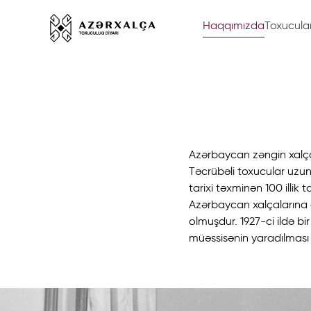
Haqqımızda
Toxucula
Azərbaycan zəngin xalçaçıl
Təcrübəli toxucular uzun 
tarixi təxminən 100 illik 
Azərbaycan xalçalarına 
olmuşdur. 1927-ci ildə bi
müəssisənin yaradılması 