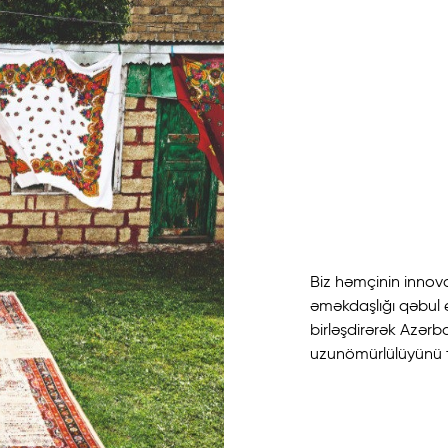
Biz həmçinin innova
əməkdaşlığı qəbul ed
birləşdirərək Azərb
uzunömürlülüyünü t