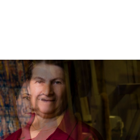
lər və
 irs və