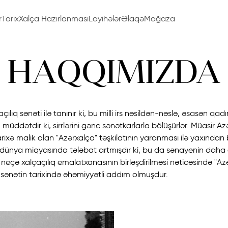
r
Tarix
Xalça Hazırlanması
Layihələr
Əlaqə
Mağaza
HAQQIMIZDA
ıq sənəti ilə tanınır ki, bu milli irs nəsildən-nəslə, əsasən qadınl
müddətdir ki, sirrlərini gənc sənətkarlarla bölüşürlər. Müasir A
tarixə malik olan "Azərxalça" təşkilatının yaranması ilə yaxından ba
dünya miqyasında tələbat artmışdır ki, bu da sənayenin daha 
r neçə xalçaçılıq emalatxanasının birləşdirilməsi nəticəsində "Az
sənətin tarixində əhəmiyyətli addım olmuşdur.