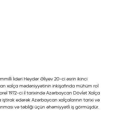
lli lideri Heydər Əliyev 20-ci əsrin ikinci
an xalça mədəniyyətinin inkişafında mühüm rol
prel 1972-ci il tarixində Azərbaycan Dövlət Xalça
a iştirak edərək Azərbaycan xalçalarının tarixi və
unması və təbliği üçün əhəmiyyətli iş görmüşdür.