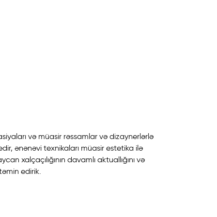
siyaları və müasir rəssamlar və dizaynerlərlə
ir, ənənəvi texnikaları müasir estetika ilə
aycan xalçaçılığının davamlı aktuallığını və
əmin edirik.