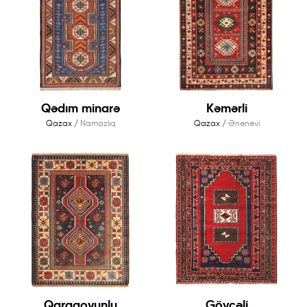
Qədım minarə
Kəmərli
Qazax /
Namazlıq
Qazax /
Ənənəvi
Qaraqoyunlu
Göyçəli