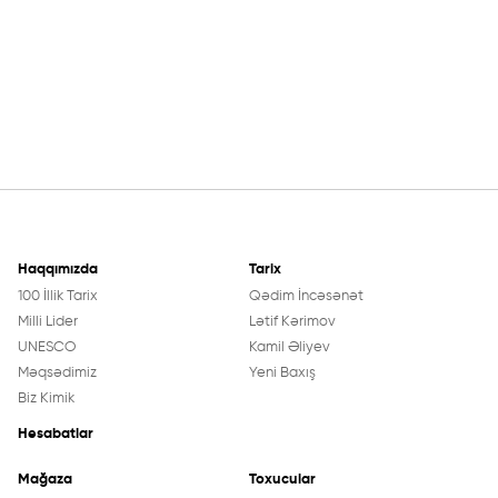
Haqqımızda
Tarix
100 İllik Tarix
Qədim İncəsənət
Milli Lider
Lətif Kərimov
UNESCO
Kamil Əliyev
Məqsədimiz
Yeni Baxış
Biz Kimik
Hesabatlar
Haqqımızda
Ölçü m²
Mağaza
Toxucular
Toxucular