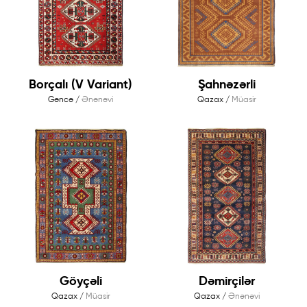
Borçalı (V Variant)
Şahnəzərli
Gəncə /
Ənənəvi
Qazax /
Müasir
Göyçəli
Dəmirçilər
Qazax /
Müasir
Qazax /
Ənənəvi