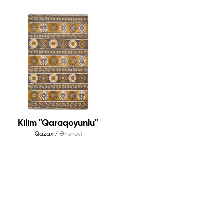
Kilim "Qaraqoyunlu"
Qazax /
Ənənəvi