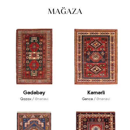
MAĞAZA
Gədəbəy
Kəmərli
Qazax /
Ənənəvi
Gəncə /
Ənənəvi
Qarabağ
Quba-
Qazax-
Təbriz
Eksperimental
Dizayner
Şirvan
Gəncə
kolleksiya
Xalçaları