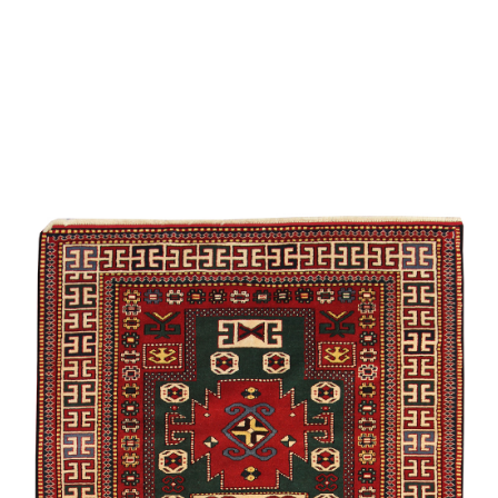
Şirvan /
Suvenir
/
Eksperimental
Bəhmənli
Cimi
Qarabağ /
Eksperimental
Quba /
Ənənəvi