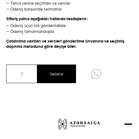
— Təhvil vermə seçimləri və xərclər
Talış
Talış
Layihələr
— Ödəniş barəsində təlimatlar
Qarabağ /
Ənənəvi
Bakı /
Eksperimental
Əlaqə
Sifariş yalnız aşağıdakı hallarda təsdiqlənir:
— Ödəniş üçün link göndərildikdə
Mağaza
— Ödəniş tamamlandıqda
Çatdırılma vaxtları və xərcləri göndərilmə ünvanına və seçilmiş
daşınma metoduna görə dəyişə bilər.
Qarabağ
Quba-Şirvan
Qazax-Gəncə
Səbətə
Təbriz
Talış
Sırt çiçi
Eksperimental kolleksiya
Qarabağ /
Ənənəvi
Quba /
Ənənəvi
Dizayner Xalçaları