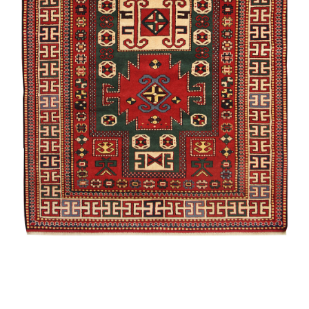
Qımıl
Ağaclı
Quba /
Eksperimental
Şirvan /
Namazlıq
Əlixanlı
Muhammad
Quba /
Ənənəvi
Qarabağ /
Suvenir