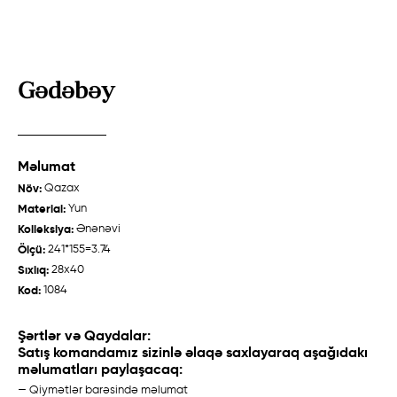
Gədəbəy
Məlumat
Zeyvə
Talış "Cəbrayıl"
Növ:
Qazax
Quba /
Ənənəvi
Qarabağ /
Ənənəvi
Material:
Yun
Kolleksiya:
Ənənəvi
Ölçü:
241*155=3.74
Sıxlıq:
28x40
Haqqımızda
Kod:
1084
Toxucular
Şərtlər və Qaydalar:
Satış komandamız sizinlə əlaqə saxlayaraq aşağıdakı
Tarix
məlumatları paylaşacaq:
Xalça Hazırlanması
— Qiymətlər barəsində məlumat