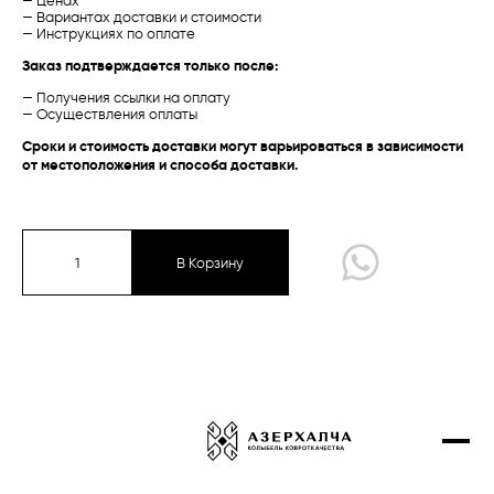
— Ценах
— Вариантах доставки и стоимости
Проекты
— Инструкциях по оплате
Талыш
Талыш
Заказ подтверждается только после:
Контакты
Карабах /
Традиционная
Баку /
Экспериментальная
— Получения ссылки на оплату
Купить онлайн
— Осуществления оплаты
Сроки и стоимость доставки могут варьироваться в зависимости
от местоположения и способа доставки.
Карабах
Губа-Ширван
Газах-Гянджа
В Корзину
Тебриз
Экспериментальная коллекция
Талыш
Сырт чичи
Карабах /
Традиционная
Губа /
Традиционная
Дизайнерские ковры