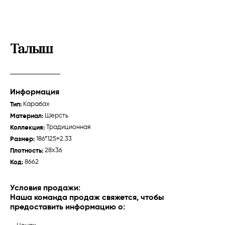
Талыш
Информация
Тип:
Карабах
Зейва
Талыш "Джебраил"
Материал:
Шерсть
Губа /
Традиционная
Карабах /
Традиционная
Коллекция:
Традиционная
Размер:
186*125=2.33
Плотность:
28x36
Код:
8662
О нас
Ткачихи
Условия продажи:
Наша команда продаж свяжется, чтобы
История
предоставить информацию о:
Производство