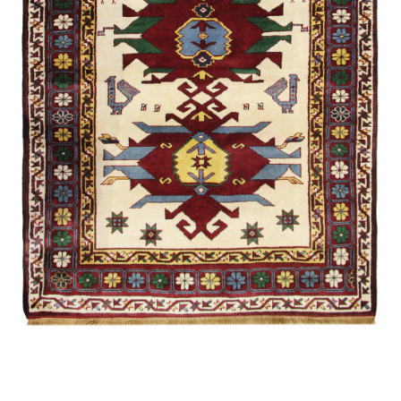
Гымыл
Агаджлы
Губа /
Экспериментальная
Ширван /
Намазлыг
Алиханлы
Мухаммед
Губа /
Традиционная
Карабах /
Сувенирная