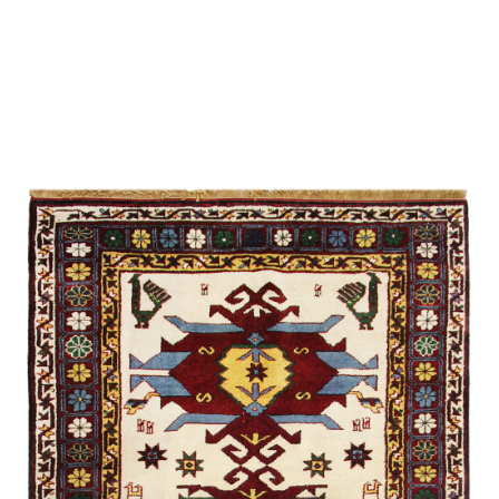
Мехрибан
Килим Эклектика
Ширван /
Сувенирная
/
Экспериментальная
Бехменли
Джими
Карабах /
Экспериментальная
Губа /
Традиционная