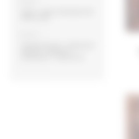
Материал
Шерсть
Шерсть, Бамбуковый шёлк
Шерсть, Шёлк
Коллекция
Экспериментальная
Современная
Намазлыг
Сувенирная
Дизайнерская
Традиционная