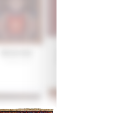
Дямирчиляр
Дямирчиляр
/
Традиционная
Губа /
Традиционная
К