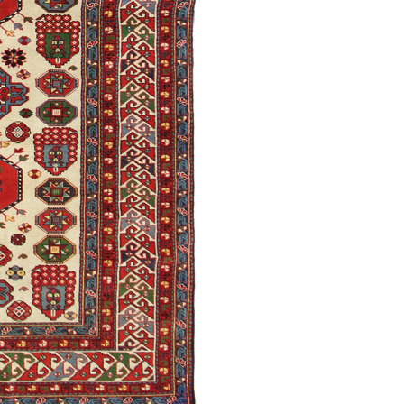
Малыбейли
Борчалы (5 вариант)
рабах /
Традиционная
/
Традиционная