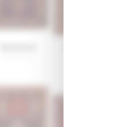
Каракоюнлу
Дагкесемен
/
Традиционная
/
Традиционная