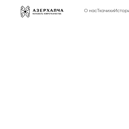
О нас
Ткачихи
Истор