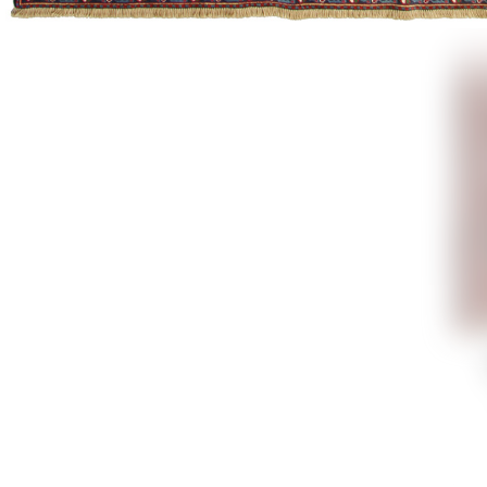
Открой
остава
захват