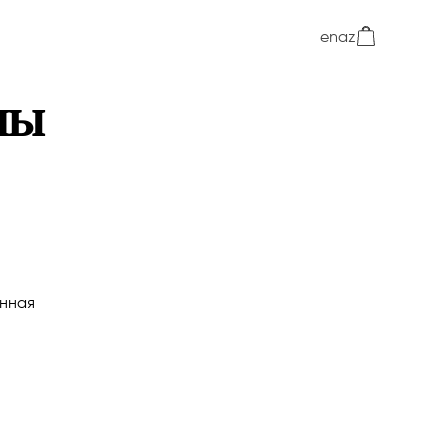
en
az
ны
нная