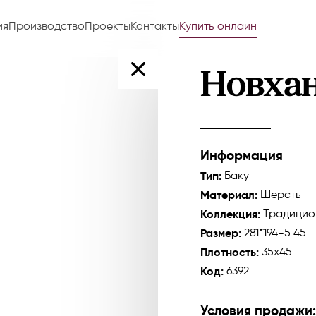
ия
Производство
Проекты
Контакты
Купить онлайн
Новха
Информация
Тип:
Баку
Материал:
Шерсть
Коллекция:
Традицио
Размер:
281*194=5.45
Плотность:
35x45
Код:
6392
Условия продажи: