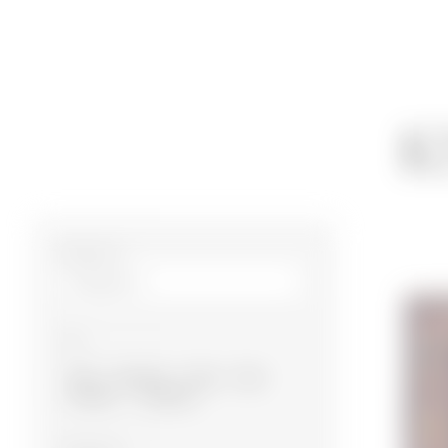
К
Размер m²
Тип
Баку
Карабах
Газах
Губа
Гянджа
Ширван