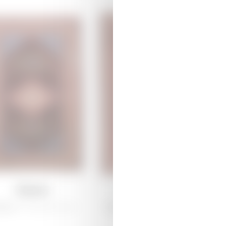
Лемпе
Арджиман
рабах /
Традиционная
Ширван /
Традиционная