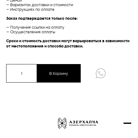
— Ценах
— Вариантах доставки и стоимости
Проекты
— Инструкциях по оплате
Талыш
Талыш
Заказ подтверждается только после:
Контакты
Карабах /
Традиционная
Баку /
Экспериментальная
— Получения ссылки на оплату
Купить онлайн
— Осуществления оплаты
Сроки и стоимость доставки могут варьироваться в зависимости
от местоположения и способа доставки.
Карабах
Губа-Ширван
Газах-Гянджа
В Корзину
Тебриз
Экспериментальная коллекция
Талыш
Сырт чичи
Карабах /
Традиционная
Губа /
Традиционная
Дизайнерские ковры