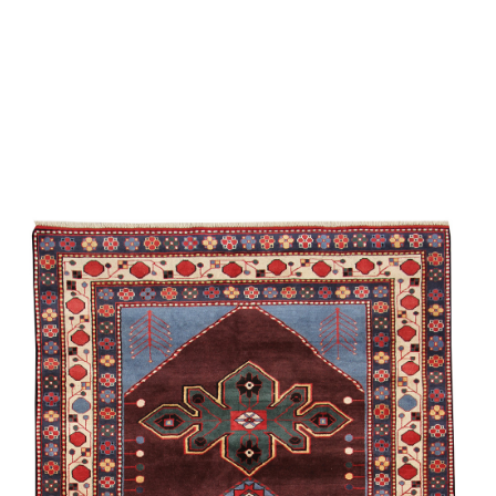
Мехрибан
Килим Эклектика
Ширван /
Сувенирная
/
Экспериментальная
Бехменли
Джими
Карабах /
Экспериментальная
Губа /
Традиционная