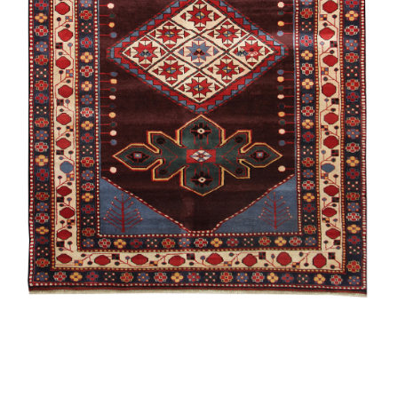
Гымыл
Агаджлы
Губа /
Экспериментальная
Ширван /
Намазлыг
Алиханлы
Мухаммед
Губа /
Традиционная
Карабах /
Сувенирная