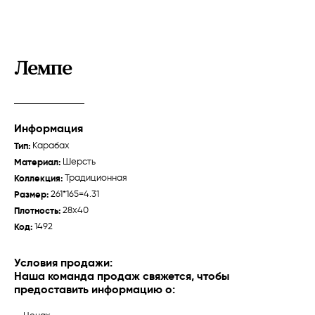
Лемпе
Информация
Тип:
Карабах
Зейва
Талыш "Джебраил"
Материал:
Шерсть
Губа /
Традиционная
Карабах /
Традиционная
Коллекция:
Традиционная
Размер:
261*165=4.31
Плотность:
28x40
Код:
1492
О нас
Ткачихи
Условия продажи:
Наша команда продаж свяжется, чтобы
История
предоставить информацию о:
Производство