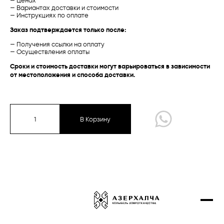
— Ценах
— Вариантах доставки и стоимости
Проекты
Талыш
Талыш
— Инструкциях по оплате
Баку /
Экспериментальная
Карабах /
Традиционная
Заказ подтверждается только после:
Контакты
— Получения ссылки на оплату
Купить онлайн
— Осуществления оплаты
Сроки и стоимость доставки могут варьироваться в зависимости
от местоположения и способа доставки.
Карабах
Губа-Ширван
Газах-Гянджа
В Корзину
Тебриз
Экспериментальная коллекция
Сырт чичи
Шахназярли
Губа /
Традиционная
Газах /
Современная
Дизайнерские ковры