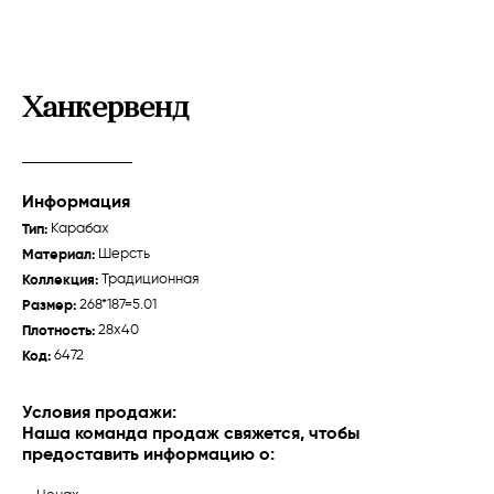
Ханкервенд
Информация
Талыш "Джебраил"
Талыш
Тип:
Карабах
Материал:
Шерсть
Карабах /
Традиционная
Карабах /
Традиционная
Коллекция:
Традиционная
Размер:
268*187=5.01
Плотность:
28x40
Код:
6472
О нас
Ткачихи
Условия продажи:
Наша команда продаж свяжется, чтобы
История
предоставить информацию о:
Производство