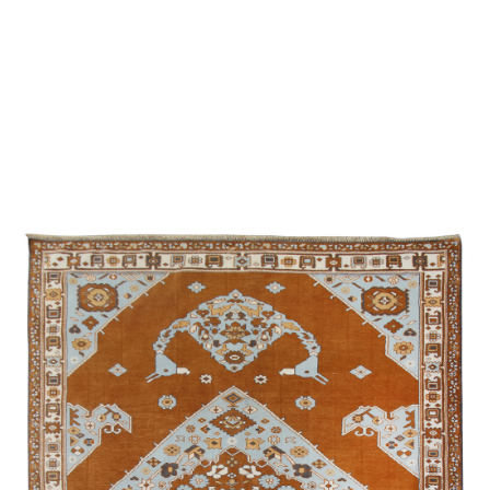
Ширван /
Сувенирная
/
Экспериментальная
Бехменли
Джими
Карабах /
Экспериментальная
Губа /
Традиционная