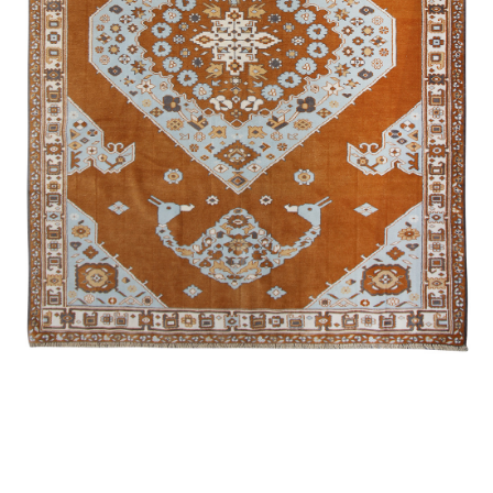
Гымыл
Агаджлы
Губа /
Экспериментальная
Ширван /
Намазлыг
Алиханлы
Мухаммед
Губа /
Традиционная
Карабах /
Сувенирная