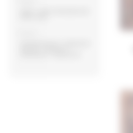
Материал
Шерсть
Шерсть, Бамбуковый шёлк
Шерсть, Шёлк
Коллекция
Экспериментальная
Современная
Намазлыг
Сувенирная
Дизайнерская
Традиционная