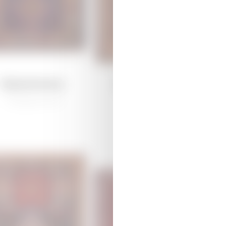
Каракоюнлу
Дагкесемен
/
Традиционная
/
Традиционная