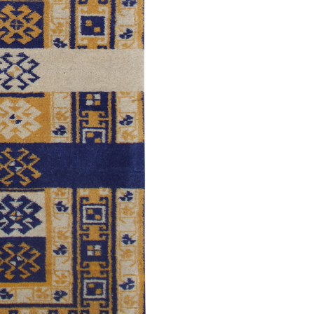
Малыбейли
Борчалы (5 вариант)
рабах /
Традиционная
/
Традиционная