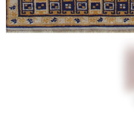
Открой
остава
захват