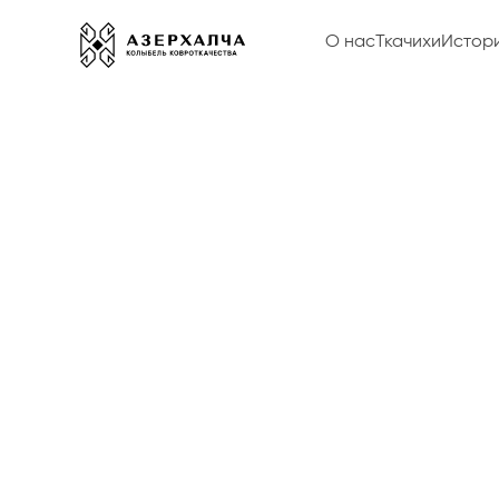
О нас
Ткачихи
Истор