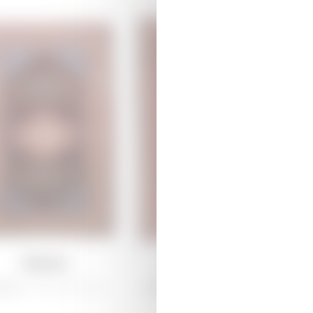
Лемпе
Арджиман
рабах /
Традиционная
Ширван /
Традиционная