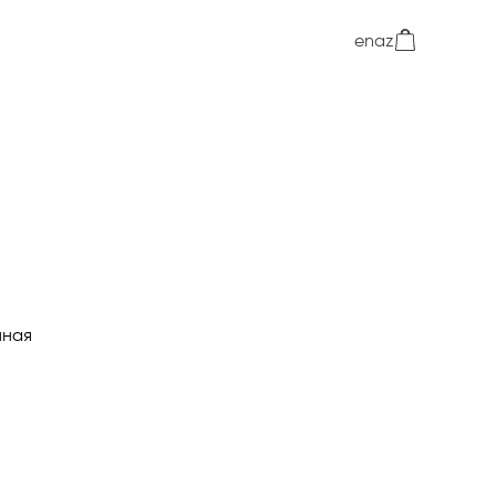
en
az
ная