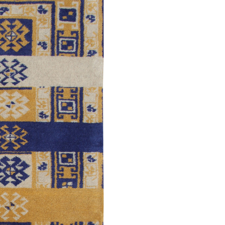
Дямирчиляр
Моллакямаллы
/
Традиционная
Ширван /
Традиционная