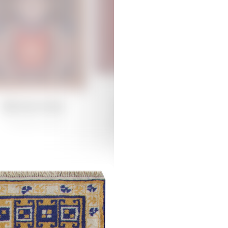
Дямирчиляр
Дямирчиляр
/
Традиционная
Губа /
Традиционная
К