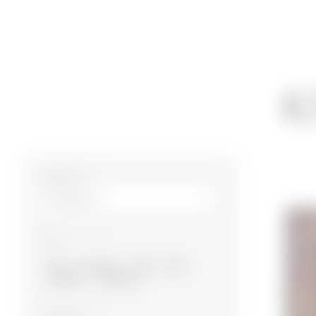
К
Размер m²
Тип
Баку
Карабах
Газах
Губа
Гянджа
Ширван