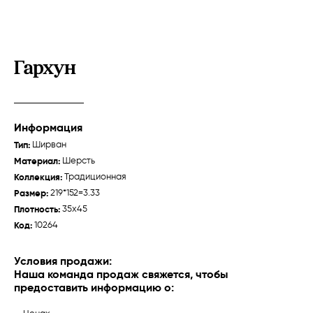
Гархун
Информация
Тип:
Ширван
Зейва
Талыш "Джебраил"
Материал:
Шерсть
Губа /
Традиционная
Карабах /
Традиционная
Коллекция:
Традиционная
Размер:
219*152=3.33
Плотность:
35x45
Код:
10264
О нас
Ткачихи
Условия продажи:
Наша команда продаж свяжется, чтобы
История
предоставить информацию о:
Производство