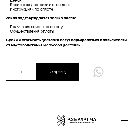
— Ценах
— Вариантах доставки и стоимости
Проекты
— Инструкциях по оплате
Талыш
Талыш
Заказ подтверждается только после:
Контакты
Карабах /
Традиционная
Баку /
Экспериментальная
— Получения ссылки на оплату
Купить онлайн
— Осуществления оплаты
Сроки и стоимость доставки могут варьироваться в зависимости
от местоположения и способа доставки.
Карабах
Губа-Ширван
Газах-Гянджа
В Корзину
Тебриз
Экспериментальная коллекция
Талыш
Сырт чичи
Карабах /
Традиционная
Губа /
Традиционная
Дизайнерские ковры