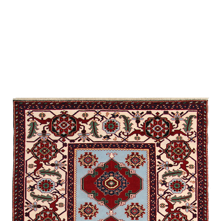
Мехрибан
Килим Эклектика
Ширван /
Сувенирная
/
Экспериментальная
Бехменли
Джими
Карабах /
Экспериментальная
Губа /
Традиционная