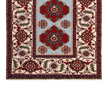
Гымыл
Агаджлы
Губа /
Экспериментальная
Ширван /
Намазлыг
Алиханлы
Мухаммед
Губа /
Традиционная
Карабах /
Сувенирная