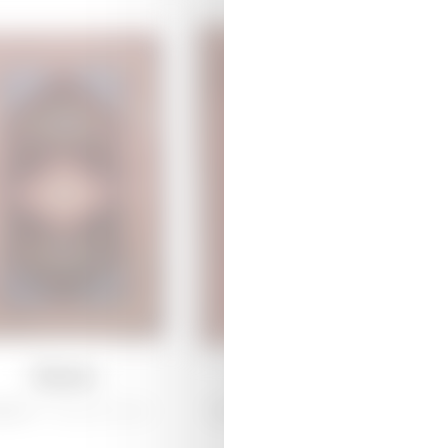
Лемпе
Арджиман
рабах /
Традиционная
Ширван /
Традиционная