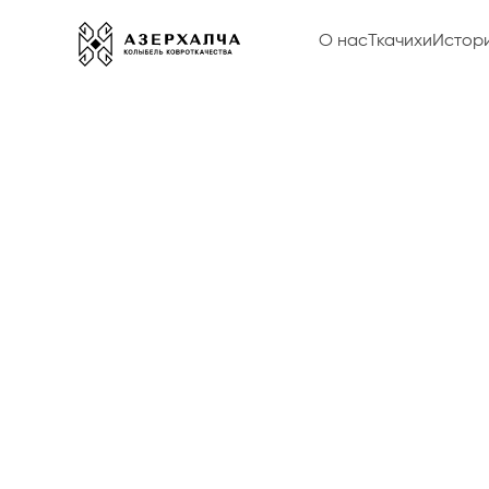
О нас
Ткачихи
Истор