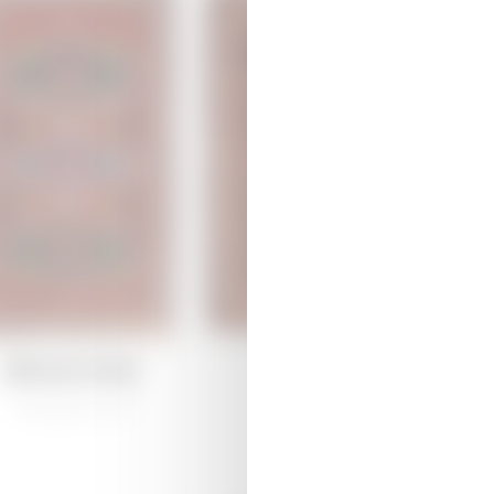
Присоединяйтесь к нам
те для себя увлекательный мир ковроткачества вместе с Azerkha
йтесь на связи, чтобы быть в курсе последних обновлений и ново
Дямирчиляр
Кемерли
ывающих проектах, сочетающих наследие и творчество.
/
Традиционная
/
Традиционная