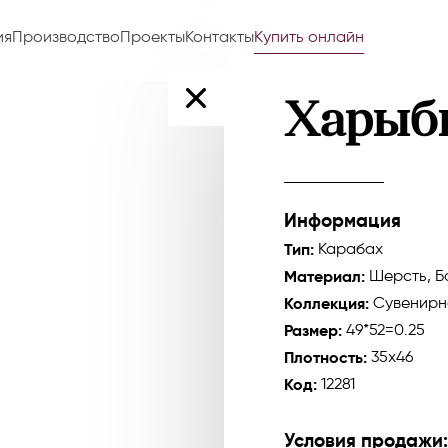
ия
Производство
Проекты
Контакты
Купить онлайн
Харыб
Информация
Тип:
Карабах
Материал:
Шерсть, Б
Коллекция:
Сувенирн
Размер:
49*52=0.25
Плотность:
35x46
Код:
12281
Условия продажи: