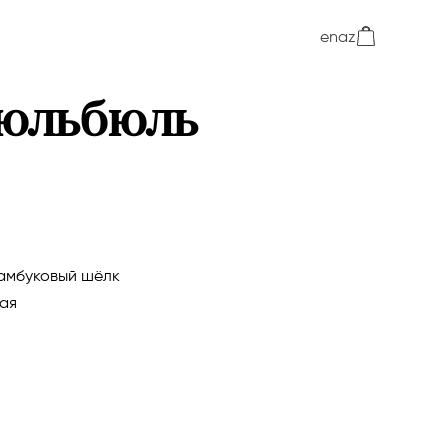
en
az
юльбюль
амбуковый шёлк
ая