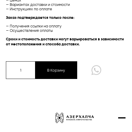
— Ценах
— Вариантах доставки и стоимости
Проекты
— Инструкциях по оплате
Талыш
Талыш
Заказ подтверждается только после:
Контакты
Карабах /
Традиционная
Баку /
Экспериментальная
— Получения ссылки на оплату
Купить онлайн
— Осуществления оплаты
Сроки и стоимость доставки могут варьироваться в зависимости
от местоположения и способа доставки.
Карабах
Губа-Ширван
Газах-Гянджа
В Корзину
Тебриз
Экспериментальная коллекция
Талыш
Сырт чичи
Карабах /
Традиционная
Губа /
Традиционная
Дизайнерские ковры