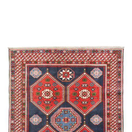
Мехрибан
Килим Эклектика
Ширван /
Сувенирная
/
Экспериментальная
Бехменли
Джими
Карабах /
Экспериментальная
Губа /
Традиционная