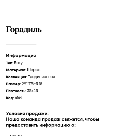
Горадиль
Информация
Тип:
Баку
Зейва
Талыш "Джебраил"
Материал:
Шерсть
Губа /
Традиционная
Карабах /
Традиционная
Коллекция:
Традиционная
Размер:
291*178=5.18
Плотность:
35x45
Код:
6164
О нас
Ткачихи
Условия продажи:
Наша команда продаж свяжется, чтобы
История
предоставить информацию о:
Производство