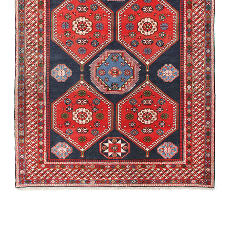
Гымыл
Агаджлы
Губа /
Экспериментальная
Ширван /
Намазлыг
Алиханлы
Мухаммед
Губа /
Традиционная
Карабах /
Сувенирная