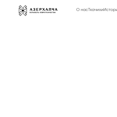
О нас
Ткачихи
Истор