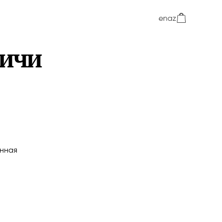
en
az
чичи
нная