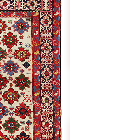
Дямирчиляр
Моллакямаллы
/
Традиционная
Ширван /
Традиционная