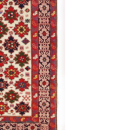
Малыбейли
Борчалы (5 вариант)
рабах /
Традиционная
/
Традиционная