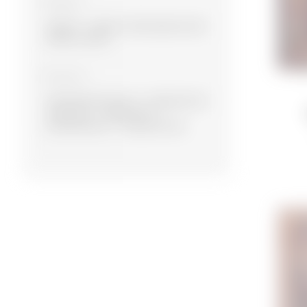
Материал
Шерсть
Шерсть, Бамбуковый шёлк
Шерсть, Шёлк
Коллекция
Экспериментальная
Современная
Намазлыг
Сувенирная
Дизайнерская
Традиционная