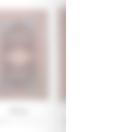
Лемпе
Арджиман
рабах /
Традиционная
Ширван /
Традиционная