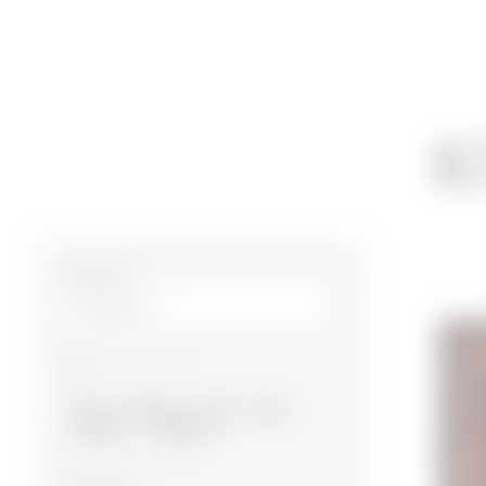
К
Размер m²
Тип
Баку
Карабах
Газах
Губа
Гянджа
Ширван