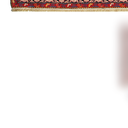
Открой
остава
захват