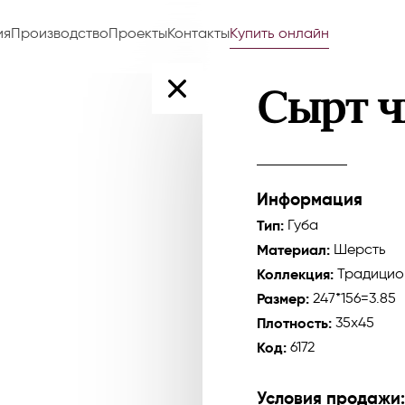
ия
Производство
Проекты
Контакты
Купить онлайн
Сырт 
Информация
Тип:
Губа
Материал:
Шерсть
Коллекция:
Традицио
Размер:
247*156=3.85
Плотность:
35x45
Код:
6172
Условия продажи: