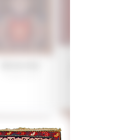
Дямирчиляр
Дямирчиляр
/
Традиционная
Губа /
Традиционная
К