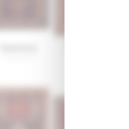
Каракоюнлу
Дагкесемен
/
Традиционная
/
Традиционная