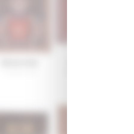
Дямирчиляр
Дямирчиляр
/
Традиционная
Губа /
Традиционная
К