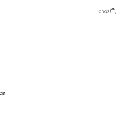
en
az
ая