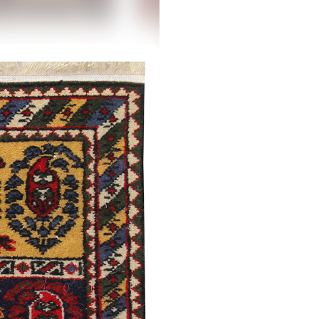
Дямирчиляр
Моллакямаллы
/
Традиционная
Ширван /
Традиционная