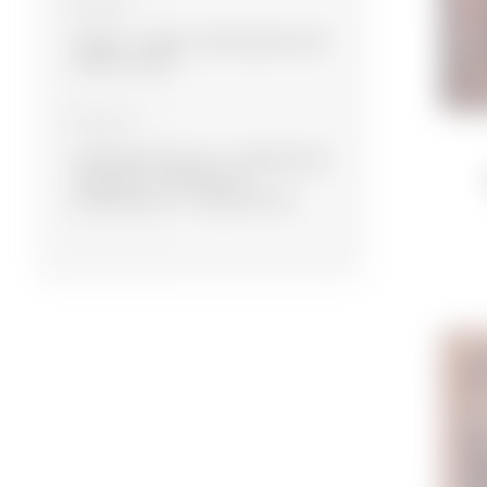
Материал
Шерсть
Шерсть, Бамбуковый шёлк
Шерсть, Шёлк
Коллекция
Экспериментальная
Современная
Намазлыг
Сувенирная
Дизайнерская
Традиционная