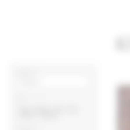
К
Размер m²
Тип
Баку
Карабах
Газах
Губа
Гянджа
Ширван