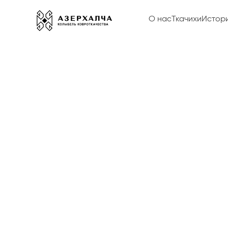
О нас
Ткачихи
Истор