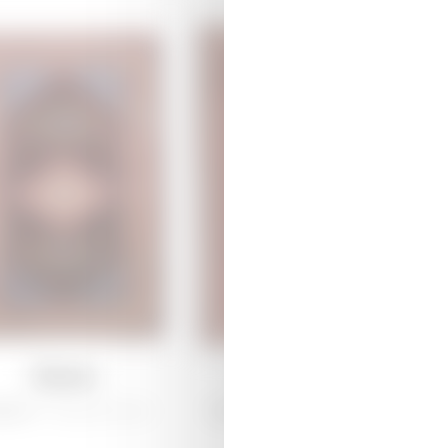
Лемпе
Арджиман
рабах /
Традиционная
Ширван /
Традиционная