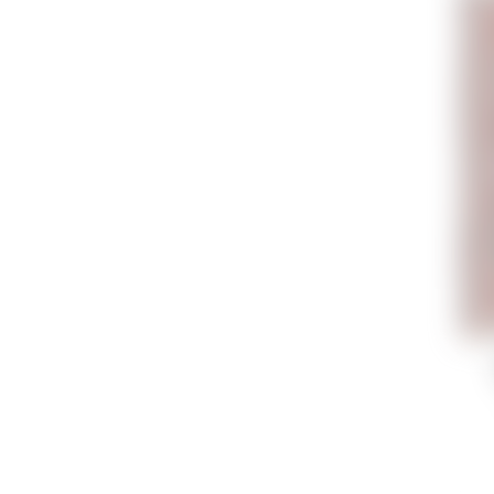
Открой
остава
захват