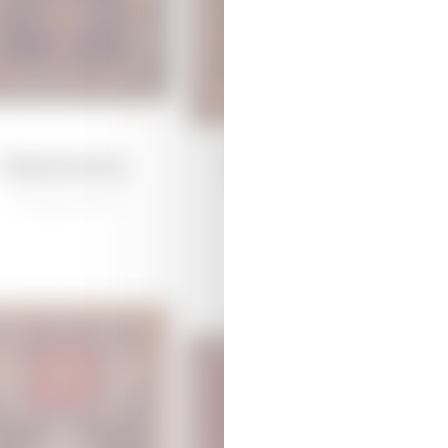
Каракоюнлу
Дагкесемен
/
Традиционная
/
Традиционная