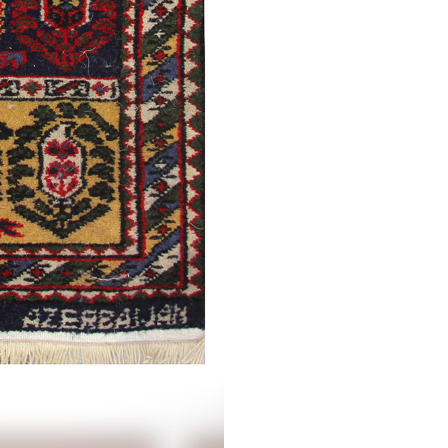
Малыбейли
Борчалы (5 вариант)
рабах /
Традиционная
/
Традиционная