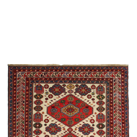
Şirvan /
Suvenir
/
Eksperimental
Bəhmənli
Cimi
Qarabağ /
Eksperimental
Quba /
Ənənəvi