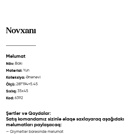
Novxanı
Məlumat
Zeyvə
Talış "Cəbrayıl"
Növ:
Bakı
Quba /
Ənənəvi
Qarabağ /
Ənənəvi
Material:
Yun
Kolleksiya:
Ənənəvi
Ölçü:
281*194=5.45
Sıxlıq:
35x45
Haqqımızda
Kod:
6392
Toxucular
Şərtlər və Qaydalar:
Satış komandamız sizinlə əlaqə saxlayaraq aşağıdakı
Tarix
məlumatları paylaşacaq:
Xalça Hazırlanması
— Qiymətlər barəsində məlumat