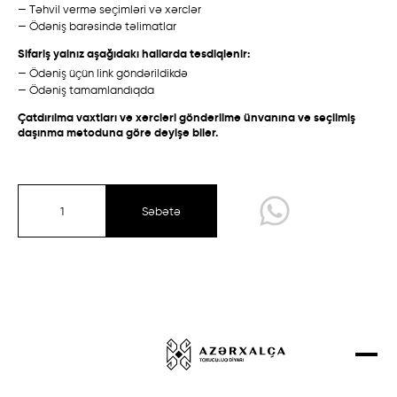
— Təhvil vermə seçimləri və xərclər
Talış
Talış
Layihələr
— Ödəniş barəsində təlimatlar
Qarabağ /
Ənənəvi
Bakı /
Eksperimental
Əlaqə
Sifariş yalnız aşağıdakı hallarda təsdiqlənir:
— Ödəniş üçün link göndərildikdə
Mağaza
— Ödəniş tamamlandıqda
Çatdırılma vaxtları və xərcləri göndərilmə ünvanına və seçilmiş
daşınma metoduna görə dəyişə bilər.
Qarabağ
Quba-Şirvan
Qazax-Gəncə
Səbətə
Təbriz
Talış
Sırt çiçi
Eksperimental kolleksiya
Qarabağ /
Ənənəvi
Quba /
Ənənəvi
Dizayner Xalçaları