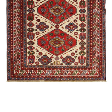
Qımıl
Ağaclı
Quba /
Eksperimental
Şirvan /
Namazlıq
Əlixanlı
Muhammad
Quba /
Ənənəvi
Qarabağ /
Suvenir