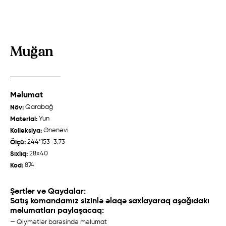
Muğan
Məlumat
Zeyvə
Talış "Cəbrayıl"
Növ:
Qarabağ
Quba /
Ənənəvi
Qarabağ /
Ənənəvi
Material:
Yun
Kolleksiya:
Ənənəvi
Ölçü:
244*153=3.73
Sıxlıq:
28x40
Haqqımızda
Kod:
874
Toxucular
Şərtlər və Qaydalar:
Satış komandamız sizinlə əlaqə saxlayaraq aşağıdakı
Tarix
məlumatları paylaşacaq:
Xalça Hazırlanması
— Qiymətlər barəsində məlumat