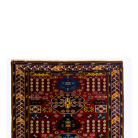
Şirvan /
Suvenir
/
Eksperimental
Bəhmənli
Cimi
Qarabağ /
Eksperimental
Quba /
Ənənəvi