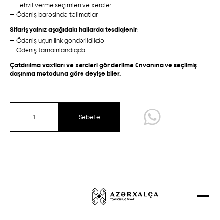
— Təhvil vermə seçimləri və xərclər
Talış
Talış
Layihələr
— Ödəniş barəsində təlimatlar
Qarabağ /
Ənənəvi
Bakı /
Eksperimental
Əlaqə
Sifariş yalnız aşağıdakı hallarda təsdiqlənir:
— Ödəniş üçün link göndərildikdə
Mağaza
— Ödəniş tamamlandıqda
Çatdırılma vaxtları və xərcləri göndərilmə ünvanına və seçilmiş
daşınma metoduna görə dəyişə bilər.
Qarabağ
Quba-Şirvan
Qazax-Gəncə
Səbətə
Təbriz
Talış
Sırt çiçi
Eksperimental kolleksiya
Qarabağ /
Ənənəvi
Quba /
Ənənəvi
Dizayner Xalçaları