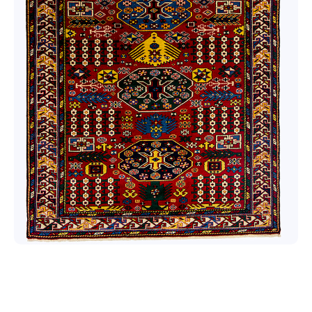
Qımıl
Ağaclı
Quba /
Eksperimental
Şirvan /
Namazlıq
Əlixanlı
Muhammad
Quba /
Ənənəvi
Qarabağ /
Suvenir