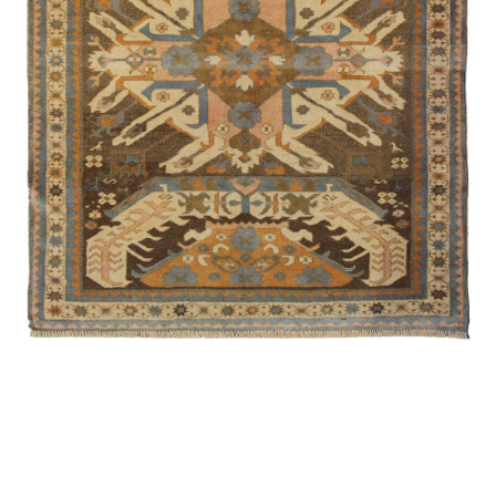
Qımıl
Ağaclı
Quba /
Eksperimental
Şirvan /
Namazlıq
Əlixanlı
Muhammad
Quba /
Ənənəvi
Qarabağ /
Suvenir