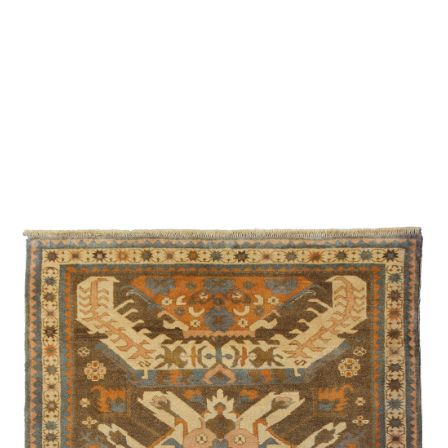
Şirvan /
Suvenir
/
Eksperimental
Bəhmənli
Cimi
Qarabağ /
Eksperimental
Quba /
Ənənəvi