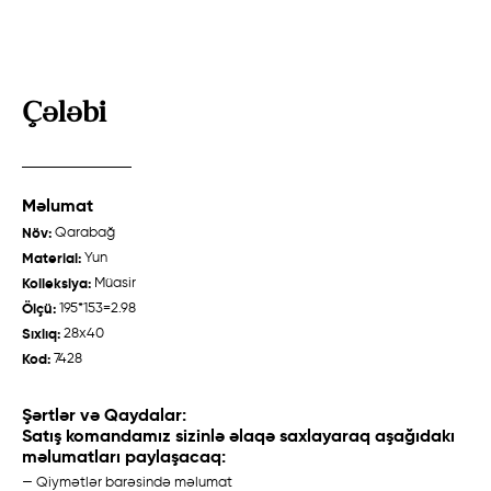
Çələbi
Talış "Cəbrayıl"
Talış
Məlumat
Qarabağ /
Ənənəvi
Qarabağ /
Ənənəvi
Növ:
Qarabağ
Material:
Yun
Kolleksiya:
Müasir
Ölçü:
195*153=2.98
Sıxlıq:
28x40
Haqqımızda
Kod:
7428
Toxucular
Şərtlər və Qaydalar:
Satış komandamız sizinlə əlaqə saxlayaraq aşağıdakı
Tarix
məlumatları paylaşacaq:
Xalça Hazırlanması
— Qiymətlər barəsində məlumat