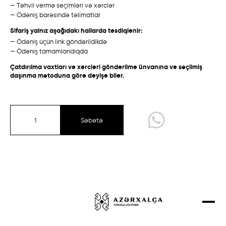
Talış
Talış
— Təhvil vermə seçimləri və xərclər
Layihələr
— Ödəniş barəsində təlimatlar
Bakı /
Eksperimental
Qarabağ /
Ənənəvi
Əlaqə
Sifariş yalnız aşağıdakı hallarda təsdiqlənir:
— Ödəniş üçün link göndərildikdə
Mağaza
— Ödəniş tamamlandıqda
Çatdırılma vaxtları və xərcləri göndərilmə ünvanına və seçilmiş
daşınma metoduna görə dəyişə bilər.
Qarabağ
Quba-Şirvan
Qazax-Gəncə
Səbətə
Təbriz
Sırt çiçi
Şahnəzərli
Eksperimental kolleksiya
Quba /
Ənənəvi
Qazax /
Müasir
Dizayner Xalçaları