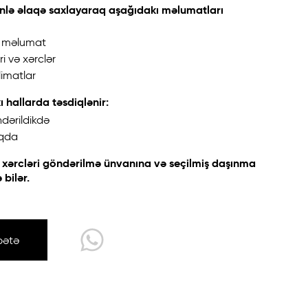
nlə əlaqə saxlayaraq aşağıdakı məlumatları
ə məlumat
i və xərclər
imatlar
ı hallarda təsdiqlənir:
dərildikdə
ıqda
ə xərcləri göndərilmə ünvanına və seçilmiş daşınma
bilər.
bətə