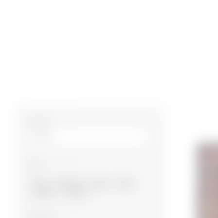
Ölçü m²
Növ
Bakı
Qarabağ
Qazax
Quba
Gəncə
Şirvan