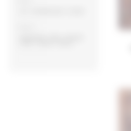
Material
Yun
Yun, Bambuk ipək
Yun, İpək
Kolleksiya
Eksperimental
Müasir
Namazlıq
Suvenir
Dizayner
Ənənəvi