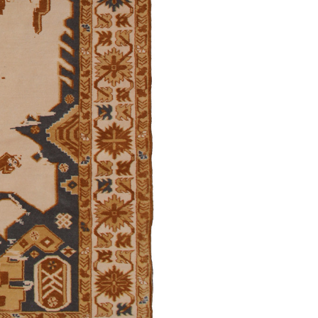
Malıbəyli
Borcalı (V variant)
Qarabağ /
Ənənəvi
/
Ənənəvi