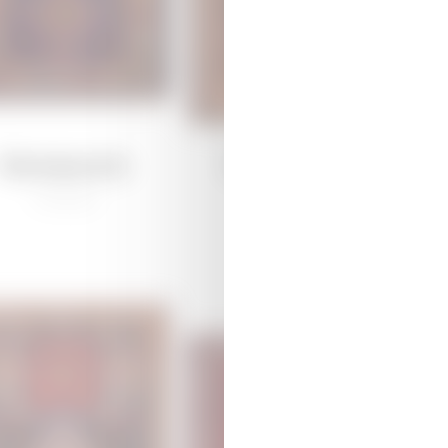
Qaraqoyunlu
Dağkəsəmən
/
Ənənəvi
/
Ənənəvi