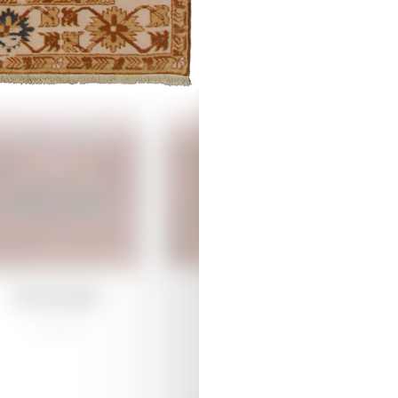
İcmamıza Qoşulun!
ça ilə xalça toxumağın maraqlı dünyasını kəşf edin – ən son yeniliklər
verici layihələr haqqında məlumatlar üçün bizimlə əlaqə saxlayın, ir
Dəmirçilər
Dəmirçilər
lığı birləşdirin.
/
Ənənəvi
/
Ənənəvi