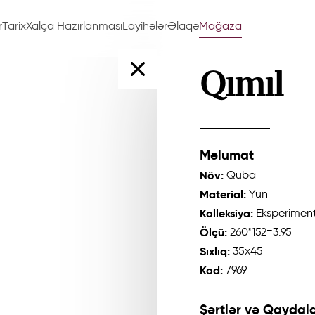
r
Tarix
Xalça Hazırlanması
Layihələr
Əlaqə
Mağaza
Qımıl
Məlumat
Növ:
Quba
Material:
Yun
Kolleksiya:
Eksperiment
Ölçü:
260*152=3.95
Sıxlıq:
35x45
Kod:
7969
Şərtlər və Qaydala