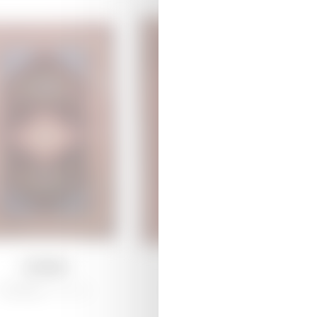
Ləmpə
Ərciman
Qarabağ /
Ənənəvi
Şirvan /
Ənənəvi