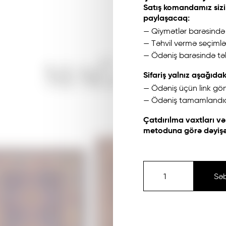
Satış komandamız sizi
paylaşacaq:
— Qiymətlər barəsind
— Təhvil vermə seçimlər
— Ödəniş barəsində təl
MAĞAZA
Sifariş yalnız aşağıdak
— Ödəniş üçün link gön
— Ödəniş tamamland
Çatdırılma vaxtları v
metoduna görə dəyişə 
Sə