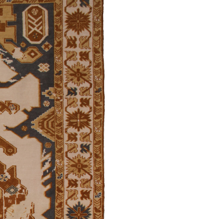
Dəmirçilər
Mollakamallı
/
Ənənəvi
Şirvan /
Ənənəvi