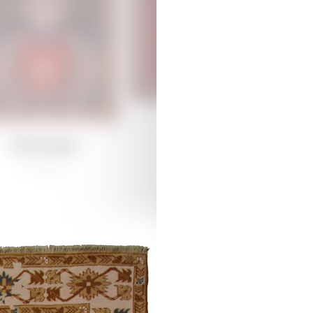
Dəmirçilər
Dəmirçilər
/
Ənənəvi
Quba /
Ənənəvi