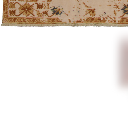
Azerxal
həyəcan
yaradıcı