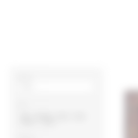
Ölçü m²
Növ
Bakı
Qarabağ
Qazax
Quba
Gəncə
Şirvan