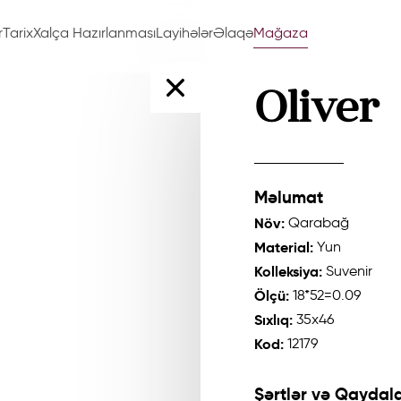
r
Tarix
Xalça Hazırlanması
Layihələr
Əlaqə
Mağaza
Oliver
Məlumat
Növ:
Qarabağ
Material:
Yun
Kolleksiya:
Suvenir
Ölçü:
18*52=0.09
Sıxlıq:
35x46
Kod:
12179
Şərtlər və Qaydala