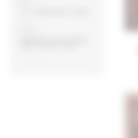
Material
Yun
Yun, Bambuk ipək
Yun, İpək
Kolleksiya
Eksperimental
Müasir
Namazlıq
Suvenir
Dizayner
Ənənəvi