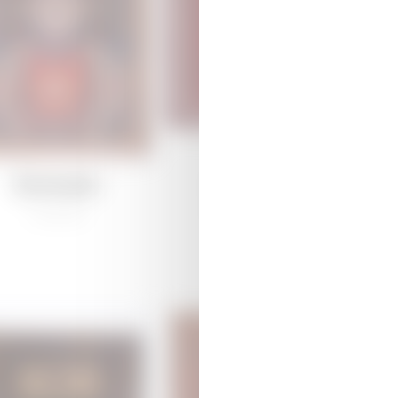
Dəmirçilər
Dəmirçilər
/
Ənənəvi
Quba /
Ənənəvi