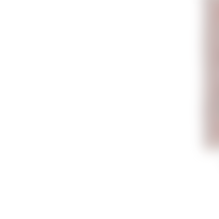
Azerxal
həyəcan
yaradıcı