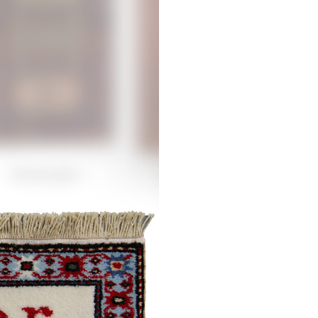
Dəmirçilər
Mollakamallı
/
Ənənəvi
Şirvan /
Ənənəvi