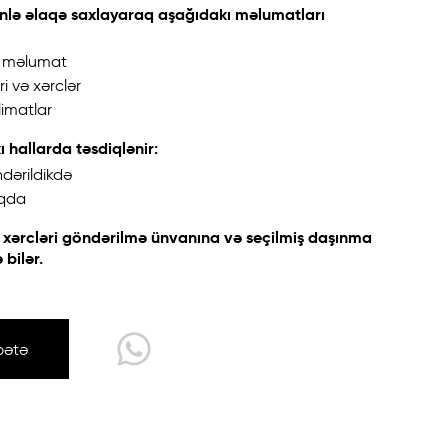
nlə əlaqə saxlayaraq aşağıdakı məlumatları
ə məlumat
i və xərclər
imatlar
ı hallarda təsdiqlənir:
dərildikdə
ıqda
ə xərcləri göndərilmə ünvanına və seçilmiş daşınma
bilər.
bətə