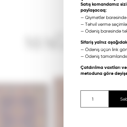
Satış komandamız sizi
paylaşacaq:
— Qiymətlər barəsind
— Təhvil vermə seçimlər
— Ödəniş barəsində təl
MAĞAZA
Sifariş yalnız aşağıdak
— Ödəniş üçün link gön
— Ödəniş tamamland
Çatdırılma vaxtları v
metoduna görə dəyişə 
Sə