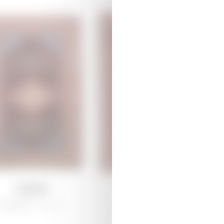
Ləmpə
Ərciman
Qarabağ /
Ənənəvi
Şirvan /
Ənənəvi