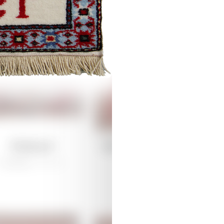
Malıbəyli
Borcalı (V variant)
Qarabağ /
Ənənəvi
/
Ənənəvi