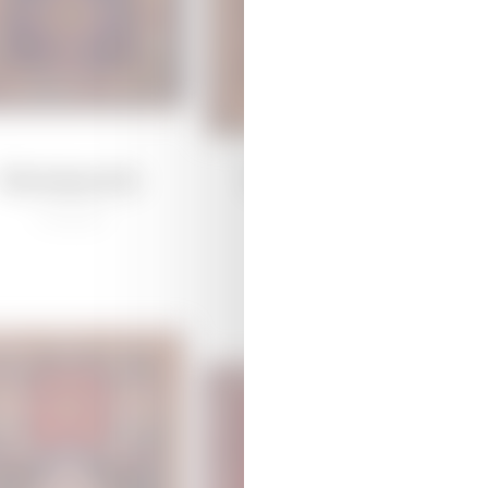
Qaraqoyunlu
Dağkəsəmən
/
Ənənəvi
/
Ənənəvi