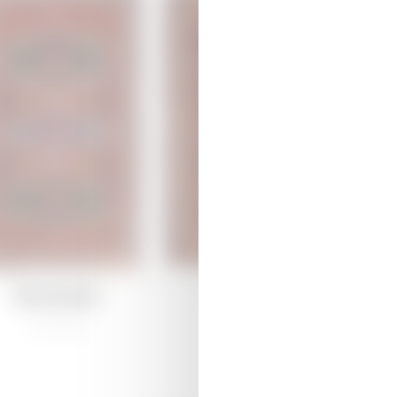
İcmamıza Qoşulun!
ça ilə xalça toxumağın maraqlı dünyasını kəşf edin – ən son yeniliklər
verici layihələr haqqında məlumatlar üçün bizimlə əlaqə saxlayın, ir
Dəmirçilər
Dəmirçilər
lığı birləşdirin.
/
Ənənəvi
/
Ənənəvi