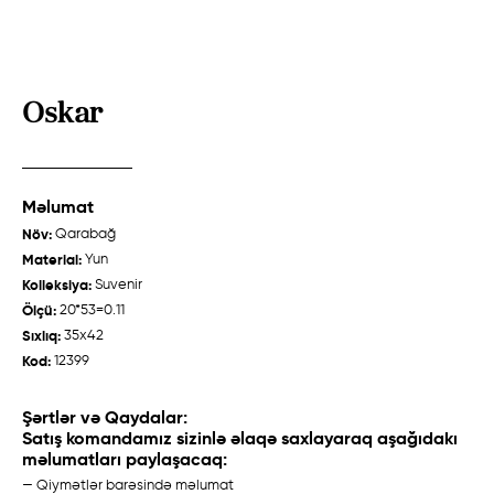
Oskar
Məlumat
Zeyvə
Talış "Cəbrayıl"
Növ:
Qarabağ
Quba /
Ənənəvi
Qarabağ /
Ənənəvi
Material:
Yun
Kolleksiya:
Suvenir
Ölçü:
20*53=0.11
Sıxlıq:
35x42
Haqqımızda
Kod:
12399
Toxucular
Şərtlər və Qaydalar:
Satış komandamız sizinlə əlaqə saxlayaraq aşağıdakı
Tarix
məlumatları paylaşacaq:
Xalça Hazırlanması
— Qiymətlər barəsində məlumat