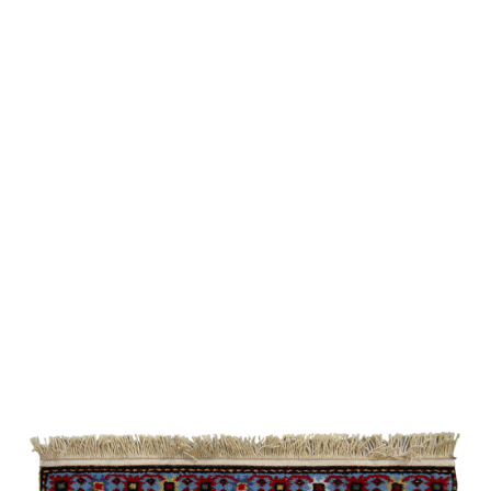
Şirvan /
Suvenir
/
Eksperimental
Bəhmənli
Cimi
Qarabağ /
Eksperimental
Quba /
Ənənəvi