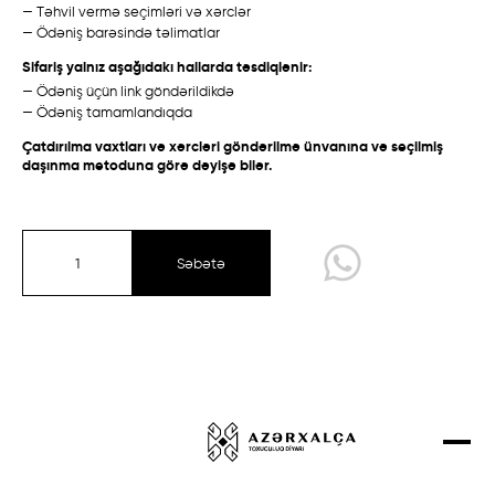
— Təhvil vermə seçimləri və xərclər
Talış
Talış
Layihələr
— Ödəniş barəsində təlimatlar
Qarabağ /
Ənənəvi
Bakı /
Eksperimental
Əlaqə
Sifariş yalnız aşağıdakı hallarda təsdiqlənir:
— Ödəniş üçün link göndərildikdə
Mağaza
— Ödəniş tamamlandıqda
Çatdırılma vaxtları və xərcləri göndərilmə ünvanına və seçilmiş
daşınma metoduna görə dəyişə bilər.
Qarabağ
Quba-Şirvan
Qazax-Gəncə
Səbətə
Təbriz
Talış
Sırt çiçi
Eksperimental kolleksiya
Qarabağ /
Ənənəvi
Quba /
Ənənəvi
Dizayner Xalçaları