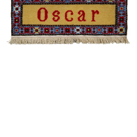
Qımıl
Ağaclı
Quba /
Eksperimental
Şirvan /
Namazlıq
Əlixanlı
Muhammad
Quba /
Ənənəvi
Qarabağ /
Suvenir