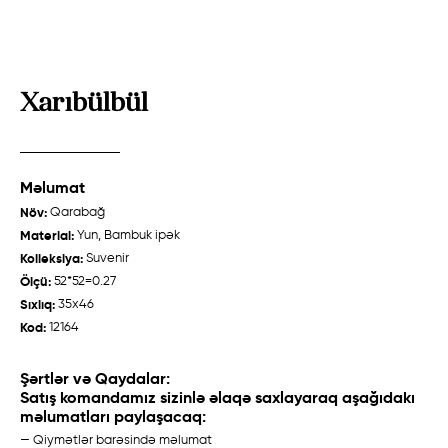
Xarıbülbül
Məlumat
Zeyvə
Talış "Cəbrayıl"
Növ:
Qarabağ
Quba /
Ənənəvi
Qarabağ /
Ənənəvi
Material:
Yun, Bambuk ipək
Kolleksiya:
Suvenir
Ölçü:
52*52=0.27
Sıxlıq:
35x46
Haqqımızda
Kod:
12164
Toxucular
Şərtlər və Qaydalar:
Satış komandamız sizinlə əlaqə saxlayaraq aşağıdakı
Tarix
məlumatları paylaşacaq:
Xalça Hazırlanması
— Qiymətlər barəsində məlumat