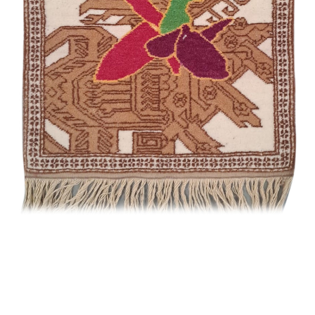
Qımıl
Ağaclı
Quba /
Eksperimental
Şirvan /
Namazlıq
Əlixanlı
Muhammad
Quba /
Ənənəvi
Qarabağ /
Suvenir