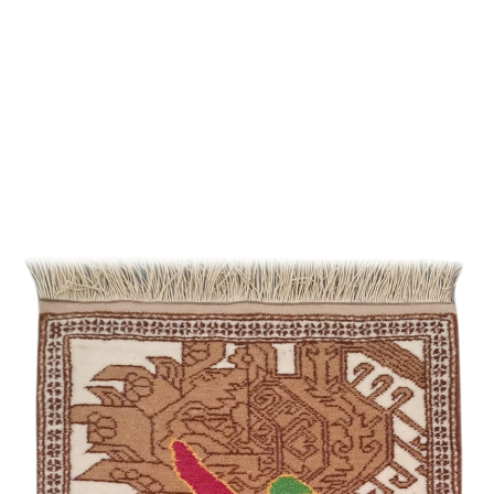
Şirvan /
Suvenir
/
Eksperimental
Bəhmənli
Cimi
Qarabağ /
Eksperimental
Quba /
Ənənəvi