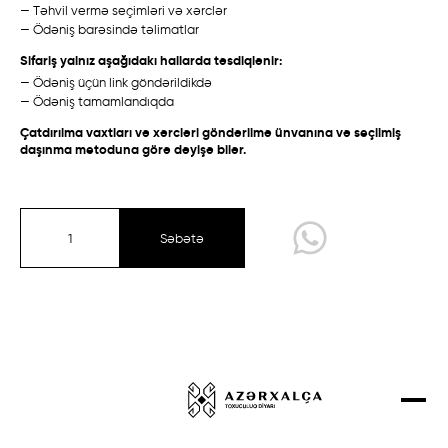
— Təhvil vermə seçimləri və xərclər
Talış
Talış
Layihələr
— Ödəniş barəsində təlimatlar
Qarabağ /
Ənənəvi
Bakı /
Eksperimental
Əlaqə
Sifariş yalnız aşağıdakı hallarda təsdiqlənir:
— Ödəniş üçün link göndərildikdə
Mağaza
— Ödəniş tamamlandıqda
Çatdırılma vaxtları və xərcləri göndərilmə ünvanına və seçilmiş
daşınma metoduna görə dəyişə bilər.
Qarabağ
Quba-Şirvan
Qazax-Gəncə
Səbətə
Təbriz
Talış
Sırt çiçi
Eksperimental kolleksiya
Qarabağ /
Ənənəvi
Quba /
Ənənəvi
Dizayner Xalçaları