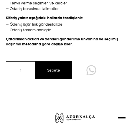
— Təhvil vermə seçimləri və xərclər
Talış
Talış
Layihələr
— Ödəniş barəsində təlimatlar
Qarabağ /
Ənənəvi
Bakı /
Eksperimental
Əlaqə
Sifariş yalnız aşağıdakı hallarda təsdiqlənir:
— Ödəniş üçün link göndərildikdə
Mağaza
— Ödəniş tamamlandıqda
Çatdırılma vaxtları və xərcləri göndərilmə ünvanına və seçilmiş
daşınma metoduna görə dəyişə bilər.
Qarabağ
Quba-Şirvan
Qazax-Gəncə
Səbətə
Təbriz
Talış
Sırt çiçi
Eksperimental kolleksiya
Qarabağ /
Ənənəvi
Quba /
Ənənəvi
Dizayner Xalçaları