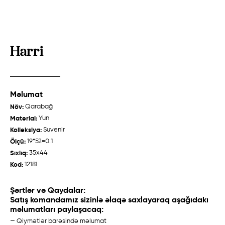
Harri
Məlumat
Zeyvə
Talış "Cəbrayıl"
Növ:
Qarabağ
Quba /
Ənənəvi
Qarabağ /
Ənənəvi
Material:
Yun
Kolleksiya:
Suvenir
Ölçü:
19*52=0.1
Sıxlıq:
35x44
Haqqımızda
Kod:
12181
Toxucular
Şərtlər və Qaydalar:
Satış komandamız sizinlə əlaqə saxlayaraq aşağıdakı
Tarix
məlumatları paylaşacaq:
Xalça Hazırlanması
— Qiymətlər barəsində məlumat