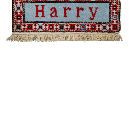
Qımıl
Ağaclı
Quba /
Eksperimental
Şirvan /
Namazlıq
Əlixanlı
Muhammad
Quba /
Ənənəvi
Qarabağ /
Suvenir