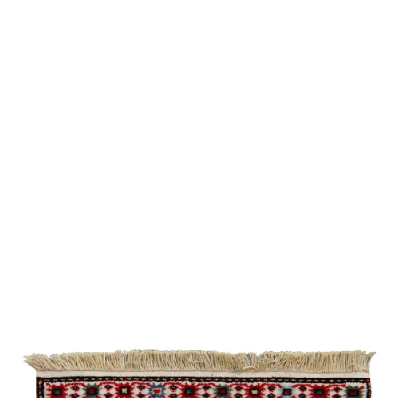
Şirvan /
Suvenir
/
Eksperimental
Bəhmənli
Cimi
Qarabağ /
Eksperimental
Quba /
Ənənəvi