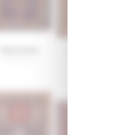
Каракоюнлу
Дагкесемен
/
Традиционная
/
Традиционная