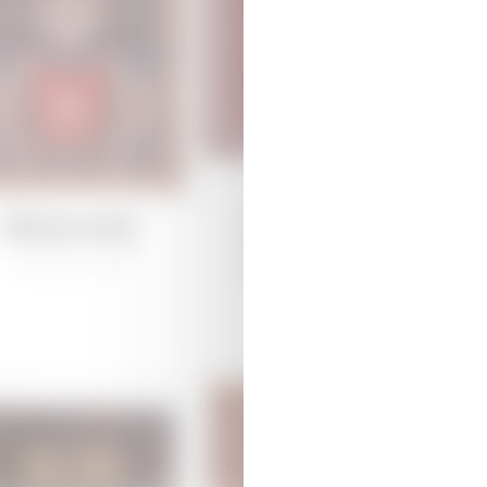
Дямирчиляр
Дямирчиляр
/
Традиционная
Губа /
Традиционная
К