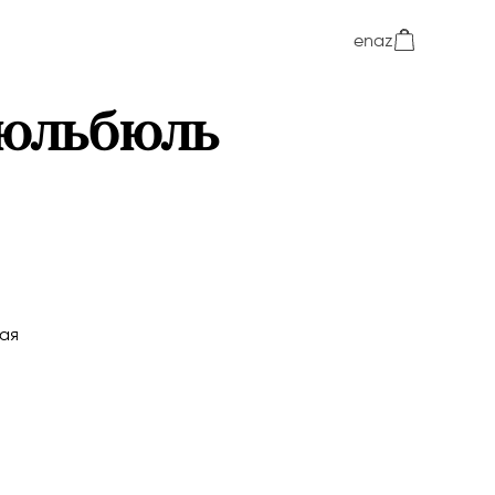
en
az
юльбюль
ая