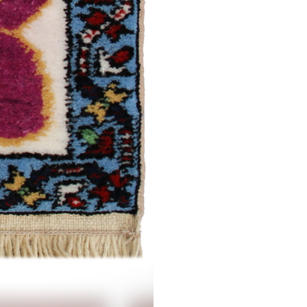
Малыбейли
Борчалы (5 вариант)
рабах /
Традиционная
/
Традиционная