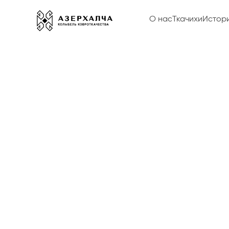
О нас
Ткачихи
Истор