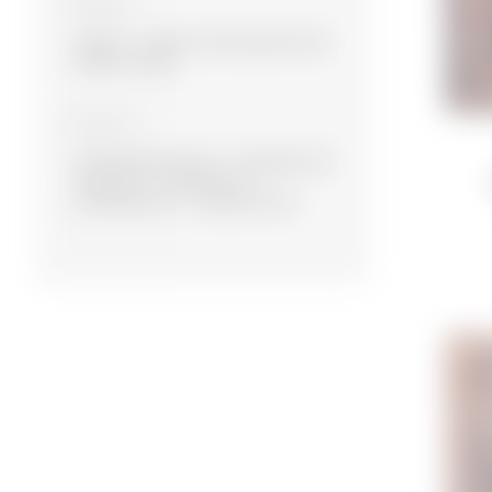
Материал
Шерсть
Шерсть, Бамбуковый шёлк
Шерсть, Шёлк
Коллекция
Экспериментальная
Современная
Намазлыг
Сувенирная
Дизайнерская
Традиционная