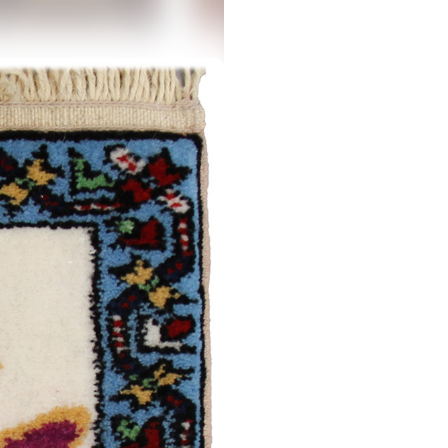
Дямирчиляр
Моллакямаллы
/
Традиционная
Ширван /
Традиционная