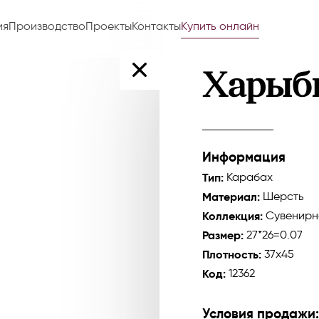
ия
Производство
Проекты
Контакты
Купить онлайн
Харыб
Информация
Тип:
Карабах
Материал:
Шерсть
Коллекция:
Сувенирн
Размер:
27*26=0.07
Плотность:
37x45
Код:
12362
Условия продажи: