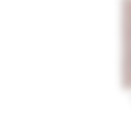
Открой
остава
захват