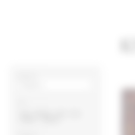
К
Размер m²
Тип
Баку
Карабах
Газах
Губа
Гянджа
Ширван