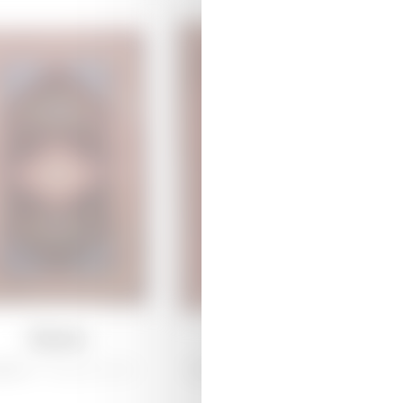
Лемпе
Арджиман
рабах /
Традиционная
Ширван /
Традиционная