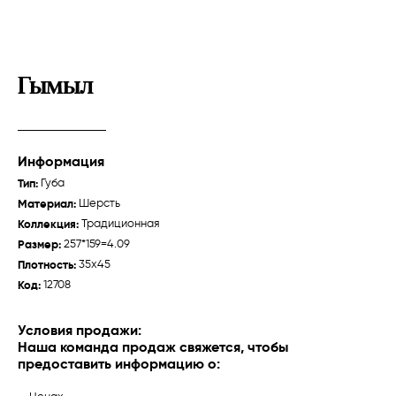
Гымыл
Информация
Тип:
Губа
Зейва
Талыш "Джебраил"
Материал:
Шерсть
Губа /
Традиционная
Карабах /
Традиционная
Коллекция:
Традиционная
Размер:
257*159=4.09
Плотность:
35x45
Код:
12708
О нас
Ткачихи
Условия продажи:
Наша команда продаж свяжется, чтобы
История
предоставить информацию о:
Производство