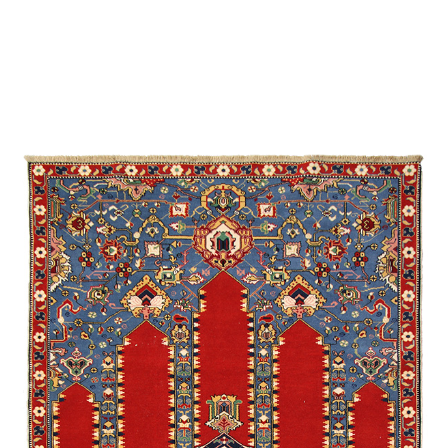
Мехрибан
Килим Эклектика
Ширван /
Сувенирная
/
Экспериментальная
Бехменли
Джими
Карабах /
Экспериментальная
Губа /
Традиционная