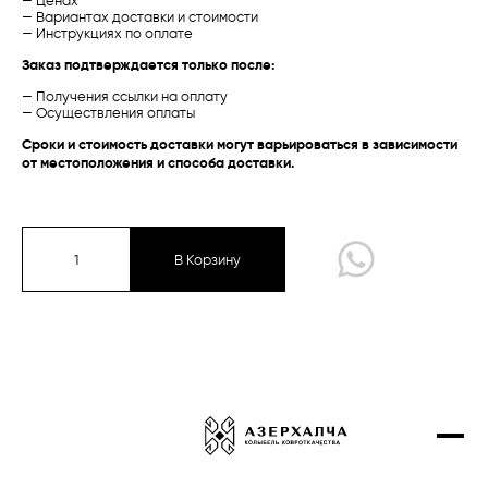
— Ценах
— Вариантах доставки и стоимости
Проекты
— Инструкциях по оплате
Талыш
Талыш
Заказ подтверждается только после:
Контакты
Карабах /
Традиционная
Баку /
Экспериментальная
— Получения ссылки на оплату
Купить онлайн
— Осуществления оплаты
Сроки и стоимость доставки могут варьироваться в зависимости
от местоположения и способа доставки.
Карабах
Губа-Ширван
Газах-Гянджа
В Корзину
Тебриз
Экспериментальная коллекция
Талыш
Сырт чичи
Карабах /
Традиционная
Губа /
Традиционная
Дизайнерские ковры