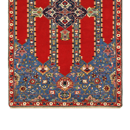
Гымыл
Агаджлы
Губа /
Экспериментальная
Ширван /
Намазлыг
Алиханлы
Мухаммед
Губа /
Традиционная
Карабах /
Сувенирная